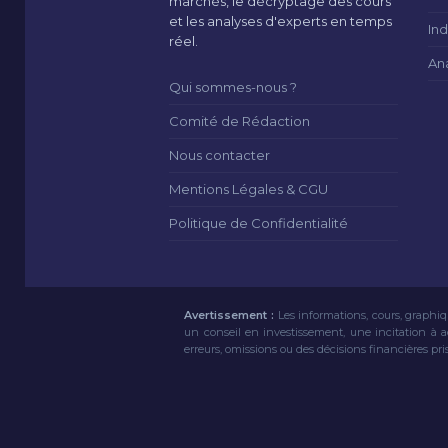
marchés, le décryptage des cours
et les analyses d'experts en temps
Ind
réel.
An
Qui sommes-nous ?
Comité de Rédaction
Nous contacter
Mentions Légales & CGU
Politique de Confidentialité
Avertissement :
Les informations, cours, graphiq
un conseil en investissement, une incitation à 
erreurs, omissions ou des décisions financières pri