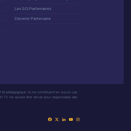
Les SGI Partenaires
Devenir Partenaire
if et pédagogique. Ils ne constituent en aucun cas
VM TV ne saurait être tenue pour responsable des
Facebook
X
Linkedin
YouTube
Instagram