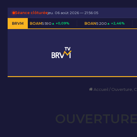
Séance clôturée
jeu. 06 août 2026 — 21:56:06
BOAM
BRVM
5 590
▲ +0,09%
BOAN
5 200
▲ +2,46%
BOAS
7 710
▲ 
Accueil
/
Ouverture, 
OUVERTURE 