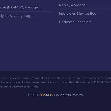
Replay & Vidéos
ices (BRVM 30, Prestige...)
Interviews & Invités Éco
alyses & Décryptages
Podcasts Financiers
ues et données financières affichés sur ce site sont fournis à titre purement indicat
acheter ou à vendre des valeurs mobilières, ou une offre officielle de la BRVM. BR
ses sur la base de ces données.
© 2026
BRVM TV
| Tous droits réservés.