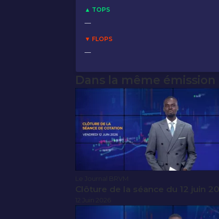
▲ TOPS
—
▼ FLOPS
—
Dans la même émission
Le Journal BRVM
Clôture de la séance du 12 juin 2
12 Juin 2026