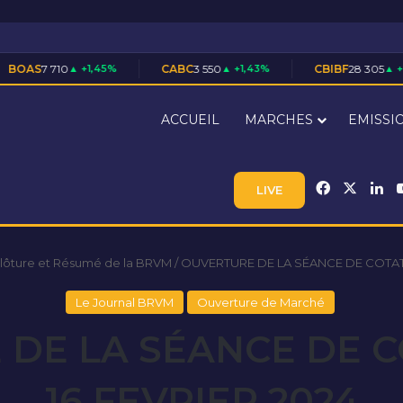
+1,45%
CABC
3 550
▲ +1,43%
CBIBF
28 305
▲ +0,02%
ACCUEIL
MARCHES
EMISSI
Facebook
X
Li
LIVE
Clôture et Résumé de la BRVM
/
OUVERTURE DE LA SÉANCE DE COTATI
Le Journal BRVM
Ouverture de Marché
DE LA SÉANCE DE 
16 FEVRIER 2024