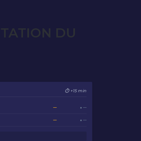
OTATION DU
⏱ +15 min
—
● —
—
● —