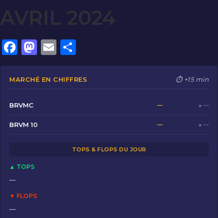
AVRIL 2024
F
M
E
P
a
a
m
ar
c
st
ai
ta
MARCHÉ EN CHIFFRES
⏱ +15 min
e
o
l
g
b
d
er
BRVMC
—
● —
o
o
BRVM 10
—
● —
o
n
TOPS & FLOPS DU JOUR
k
▲ TOPS
—
▼ FLOPS
—