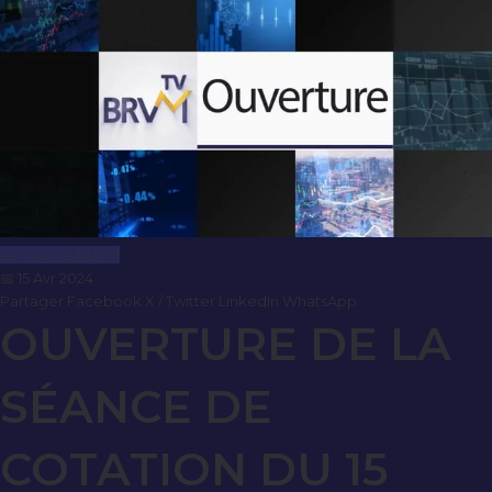
Le Journal BRVM
📅 15 Avr 2024
Partager
Facebook
X / Twitter
LinkedIn
WhatsApp
OUVERTURE DE LA
SÉANCE DE
COTATION DU 15