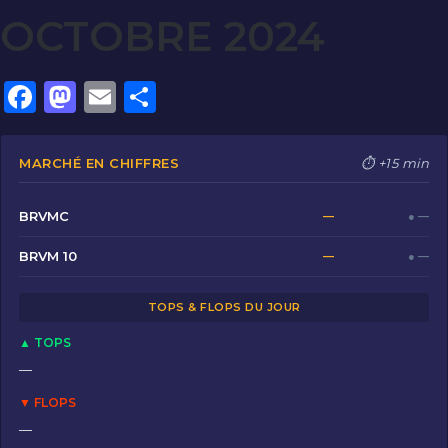
OCTOBRE 2024
F
M
E
P
a
a
m
ar
c
st
ai
ta
MARCHÉ EN CHIFFRES
⏱ +15 min
e
o
l
g
b
d
er
BRVMC
—
● —
o
o
BRVM 10
—
● —
o
n
TOPS & FLOPS DU JOUR
k
▲ TOPS
—
▼ FLOPS
—