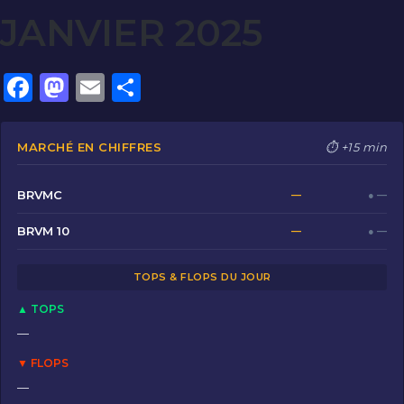
JANVIER 2025
F
M
E
P
a
a
m
ar
c
st
ai
ta
MARCHÉ EN CHIFFRES
⏱ +15 min
e
o
l
g
b
d
er
BRVMC
—
● —
o
o
BRVM 10
—
● —
o
n
TOPS & FLOPS DU JOUR
k
▲ TOPS
—
▼ FLOPS
—