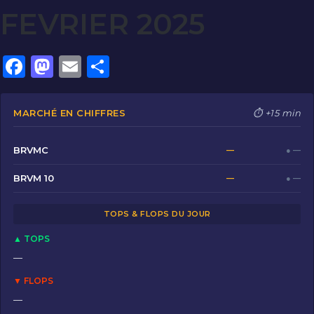
FEVRIER 2025
F
M
E
P
a
a
m
ar
c
st
ai
ta
MARCHÉ EN CHIFFRES
⏱ +15 min
e
o
l
g
b
d
er
BRVMC
—
● —
o
o
BRVM 10
—
● —
o
n
TOPS & FLOPS DU JOUR
k
▲ TOPS
—
▼ FLOPS
—