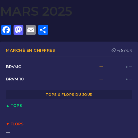
MARS 2025
F
M
E
P
a
a
m
ar
c
st
ai
ta
MARCHÉ EN CHIFFRES
⏱ +15 min
e
o
l
g
b
d
er
BRVMC
—
● —
o
o
BRVM 10
—
● —
o
n
TOPS & FLOPS DU JOUR
k
▲ TOPS
—
▼ FLOPS
—