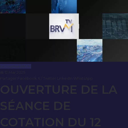
Le Journal BRVM
📅 12 Mar 2025
Partager
Facebook
X / Twitter
LinkedIn
WhatsApp
OUVERTURE DE LA
SÉANCE DE
COTATION DU 12