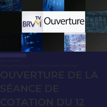
Le Journal BRVM
📅 12 Jan 2024
Partager
Facebook
X / Twitter
LinkedIn
WhatsApp
OUVERTURE DE LA
SÉANCE DE
COTATION DU 12