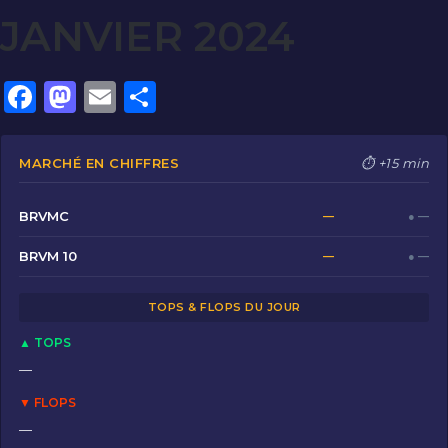
JANVIER 2024
F
M
E
P
a
a
m
ar
c
st
ai
ta
MARCHÉ EN CHIFFRES
⏱ +15 min
e
o
l
g
b
d
er
BRVMC
—
● —
o
o
BRVM 10
—
● —
o
n
TOPS & FLOPS DU JOUR
k
▲ TOPS
—
▼ FLOPS
—