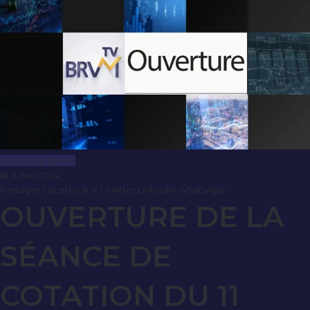
Le Journal BRVM
📅 11 Juin 2024
Partager
Facebook
X / Twitter
LinkedIn
WhatsApp
OUVERTURE DE LA
SÉANCE DE
COTATION DU 11