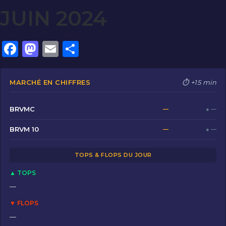
JUIN 2024
F
M
E
P
a
a
m
ar
c
st
ai
ta
MARCHÉ EN CHIFFRES
⏱ +15 min
e
o
l
g
b
d
er
BRVMC
—
● —
o
o
BRVM 10
—
● —
o
n
TOPS & FLOPS DU JOUR
k
▲ TOPS
—
▼ FLOPS
—