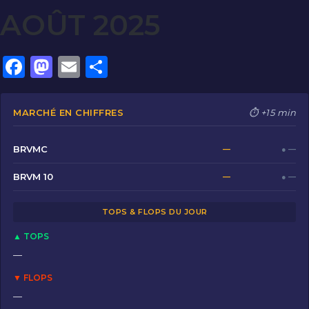
AOÛT 2025
F
M
E
P
a
a
m
ar
c
st
ai
ta
MARCHÉ EN CHIFFRES
⏱ +15 min
e
o
l
g
b
d
er
BRVMC
—
● —
o
o
BRVM 10
—
● —
o
n
TOPS & FLOPS DU JOUR
k
▲ TOPS
—
▼ FLOPS
—