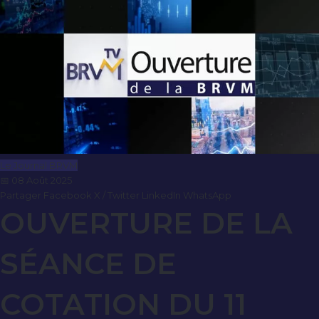
Le Journal BRVM
📅 08 Août 2025
Partager
Facebook
X / Twitter
LinkedIn
WhatsApp
OUVERTURE DE LA
SÉANCE DE
COTATION DU 11