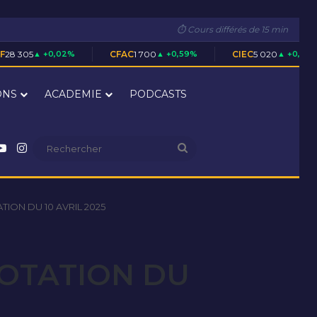
⏱ Cours différés de 15 min
2%
CFAC
1 700
▲ +0,59%
CIEC
5 020
▲ +0,40%
ECOC
ONS
ACADEMIE
PODCASTS
nkedin
YouTube
Instagram
Rechercher
ION DU 10 AVRIL 2025
COTATION DU