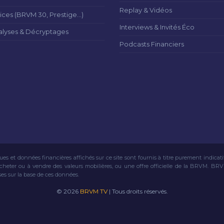
Replay & Vidéos
ices (BRVM 30, Prestige...)
Interviews & Invités Éco
alyses & Décryptages
Podcasts Financiers
ues et données financières affichés sur ce site sont fournis à titre purement indicat
acheter ou à vendre des valeurs mobilières, ou une offre officielle de la BRVM. BR
ses sur la base de ces données.
© 2026
BRVM TV
| Tous droits réservés.