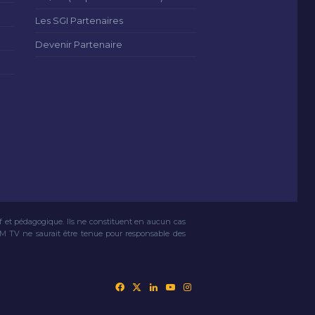
Les SGI Partenaires
Devenir Partenaire
if et pédagogique. Ils ne constituent en aucun cas
VM TV ne saurait être tenue pour responsable des
Facebook
X
Linkedin
YouTube
Instagram