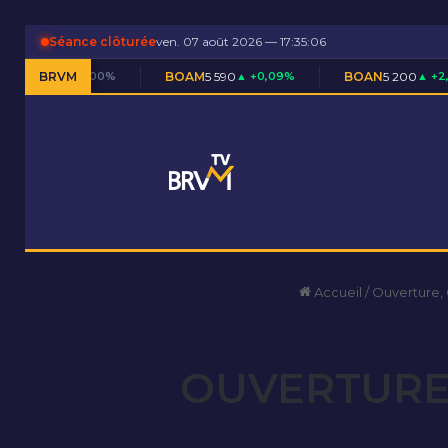
Séance clôturée
ven. 07 août 2026 — 17:35:06
,00%
BRVM
BOAM
5 590
▲ +0,09%
BOAN
5 200
▲ +2,46%
B
Accueil
/
Ouverture,
OUVERTURE 