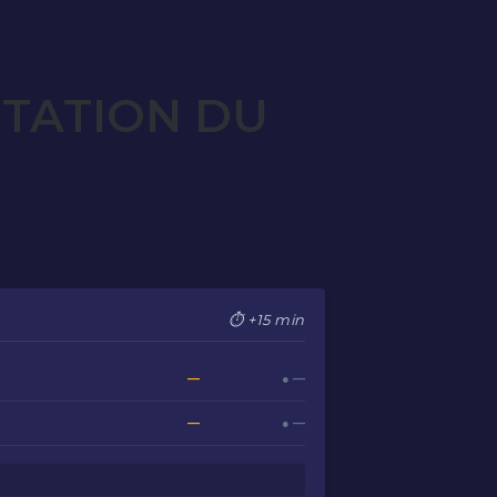
OTATION DU
⏱ +15 min
—
● —
—
● —