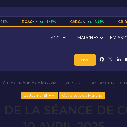
OAS
7 710
▲ +1,45%
CABC
3 550
▲ +1,43%
CBIBF
28 305
▲ +0,0
ACCUEIL
MARCHES
EMISSI
Facebook
X
Li
LIVE
 Clôture et Résumé de la BRVM
/
OUVERTURE DE LA SÉANCE DE COTAT
Le Journal BRVM
Ouverture de Marché
DE LA SÉANCE DE 
10 AVRIL 2025