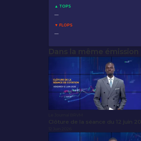
▲ TOPS
—
▼ FLOPS
—
Dans la même émission
Le Journal BRVM
Clôture de la séance du 12 juin 2
12 Juin 2026