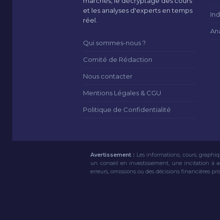
marchés, le décryptage des cours
et les analyses d'experts en temps
Ind
réel.
An
Qui sommes-nous ?
Comité de Rédaction
Nous contacter
Mentions Légales & CGU
Politique de Confidentialité
Avertissement :
Les informations, cours, graphiq
un conseil en investissement, une incitation à 
erreurs, omissions ou des décisions financières pri