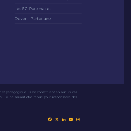
Les SGI Partenaires
Devenir Partenaire
if et pédagogique. Ils ne constituent en aucun cas
VM TV ne saurait être tenue pour responsable des
Facebook
X
Linkedin
YouTube
Instagram