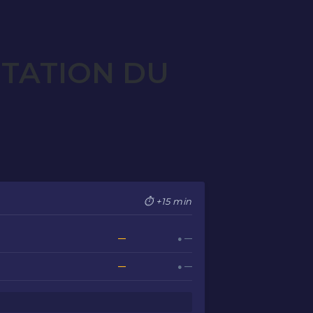
OTATION DU
⏱ +15 min
—
● —
—
● —