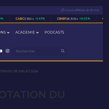
⏱ Cours différés de 15 min
BC
3 550
▲ +1,43%
CBIBF
28 305
▲ +0,02%
CFAC
1 700
▲ +0,59
ONS
ACADEMIE
PODCASTS
nkedin
YouTube
Instagram
Rechercher
ON DU 09 JUILLET 2024
COTATION DU