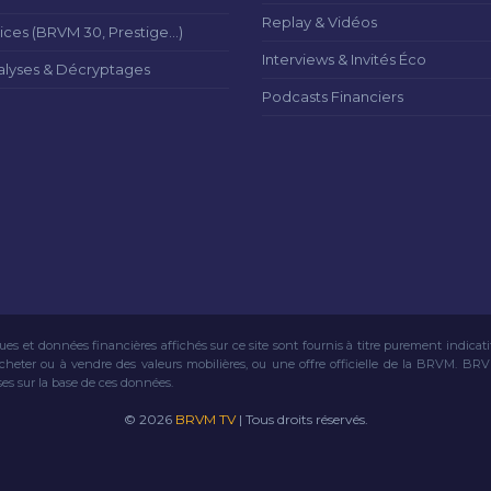
Replay & Vidéos
ices (BRVM 30, Prestige...)
Interviews & Invités Éco
alyses & Décryptages
Podcasts Financiers
ues et données financières affichés sur ce site sont fournis à titre purement indicat
acheter ou à vendre des valeurs mobilières, ou une offre officielle de la BRVM. BR
ses sur la base de ces données.
© 2026
BRVM TV
| Tous droits réservés.