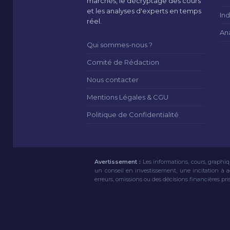
marchés, le décryptage des cours
et les analyses d'experts en temps
Ind
réel.
An
Qui sommes-nous ?
Comité de Rédaction
Nous contacter
Mentions Légales & CGU
Politique de Confidentialité
Avertissement :
Les informations, cours, graphiq
un conseil en investissement, une incitation à 
erreurs, omissions ou des décisions financières pri