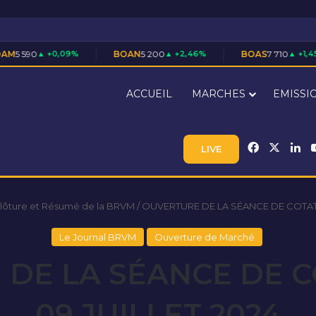
09%
BOAN
5 200
▲ +2,46%
BOAS
7 710
▲ +1,45%
CA
ACCUEIL
MARCHES
EMISSI
Facebook
X
Li
LIVE
Clôture et Résumé de la BRVM
/
OUVERTURE DE LA SÉANCE DE COTATI
Le Journal BRVM
Ouverture de Marché
DE LA SÉANCE DE 
09 JUILLET 2024