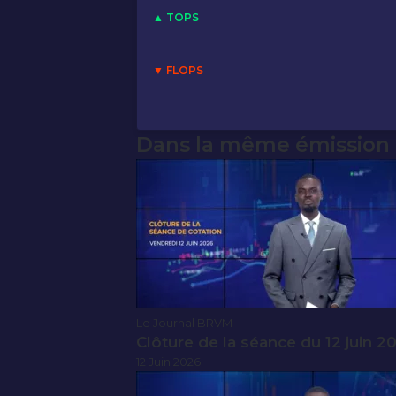
▲ TOPS
—
▼ FLOPS
—
Dans la même émission
Le Journal BRVM
Clôture de la séance du 12 juin 2
12 Juin 2026