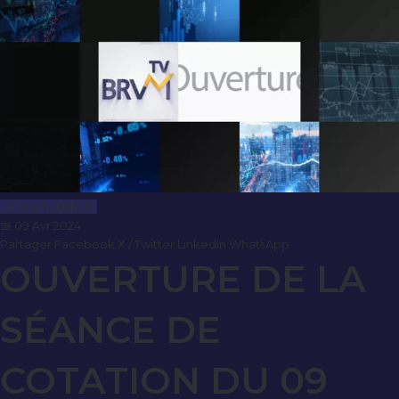
Le Journal BRVM
📅 09 Avr 2024
Partager
Facebook
X / Twitter
LinkedIn
WhatsApp
OUVERTURE DE LA
SÉANCE DE
COTATION DU 09