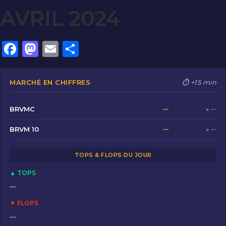
AVRIL 2024
F
M
E
P
a
a
m
ar
c
st
ai
ta
MARCHÉ EN CHIFFRES
⏱ +15 min
e
o
l
g
b
d
er
BRVMC
—
● —
o
o
BRVM 10
—
● —
o
n
TOPS & FLOPS DU JOUR
k
▲ TOPS
—
▼ FLOPS
—