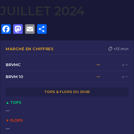
JUILLET 2024
F
M
E
P
a
a
m
ar
c
st
ai
ta
MARCHÉ EN CHIFFRES
⏱ +15 min
e
o
l
g
b
d
er
BRVMC
—
● —
o
o
BRVM 10
—
● —
o
n
TOPS & FLOPS DU JOUR
k
▲ TOPS
—
▼ FLOPS
—