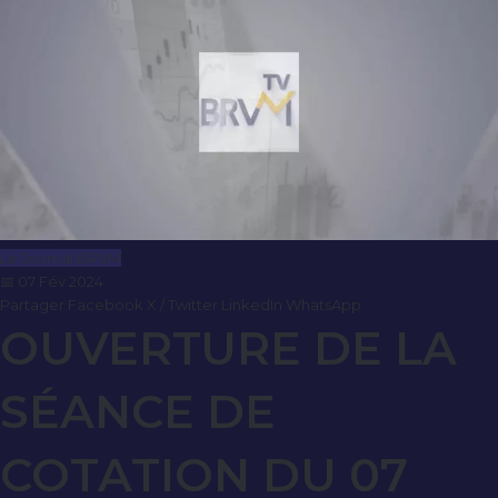
Le Journal BRVM
📅 07 Fév 2024
Partager
Facebook
X / Twitter
LinkedIn
WhatsApp
OUVERTURE DE LA
SÉANCE DE
COTATION DU 07