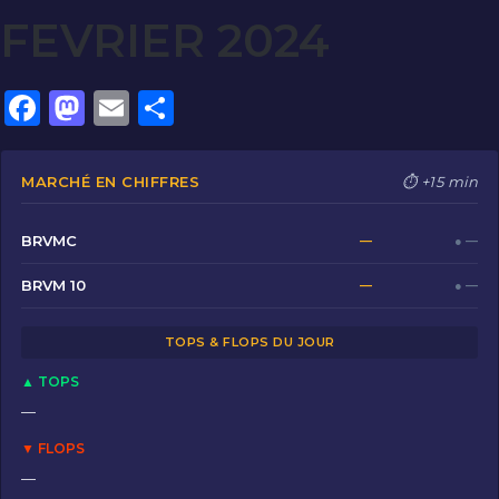
FEVRIER 2024
F
M
E
P
a
a
m
ar
c
st
ai
ta
MARCHÉ EN CHIFFRES
⏱ +15 min
e
o
l
g
b
d
er
BRVMC
—
● —
o
o
BRVM 10
—
● —
o
n
TOPS & FLOPS DU JOUR
k
▲ TOPS
—
▼ FLOPS
—