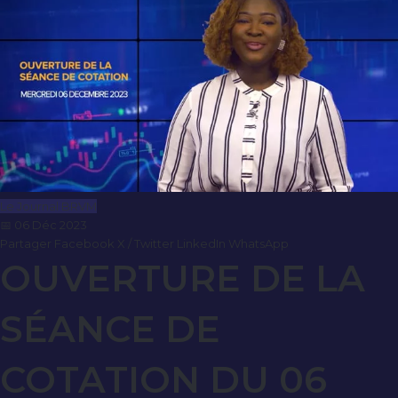
Le Journal BRVM
📅 06 Déc 2023
Partager
Facebook
X / Twitter
LinkedIn
WhatsApp
OUVERTURE DE LA
SÉANCE DE
COTATION DU 06