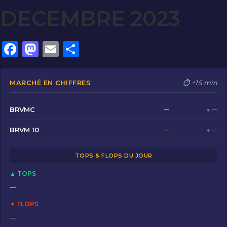
DECEMBRE 2023
F
M
E
P
a
a
m
ar
c
st
ai
ta
MARCHÉ EN CHIFFRES
⏱ +15 min
e
o
l
g
b
d
er
BRVMC
—
● —
o
o
BRVM 10
—
● —
o
n
TOPS & FLOPS DU JOUR
k
▲ TOPS
—
▼ FLOPS
—