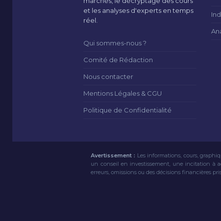
marchés, le décryptage des cours
et les analyses d'experts en temps
Ind
réel.
An
Qui sommes-nous ?
Comité de Rédaction
Nous contacter
Mentions Légales & CGU
Politique de Confidentialité
Avertissement :
Les informations, cours, graphiq
un conseil en investissement, une incitation à 
erreurs, omissions ou des décisions financières pri