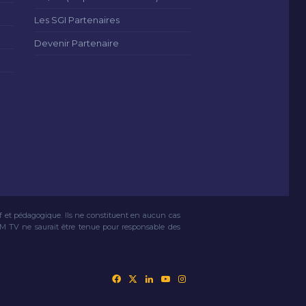
Les SGI Partenaires
Devenir Partenaire
if et pédagogique. Ils ne constituent en aucun cas
VM TV ne saurait être tenue pour responsable des
Facebook
X
Linkedin
YouTube
Instagram