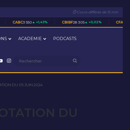
⏱ Cours différés de 15 min
 550
▲ +1,43%
CBIBF
28 305
▲ +0,02%
CFAC
1 700
▲ +0,59%
ONS
ACADEMIE
PODCASTS
nkedin
YouTube
Instagram
Rechercher
TION DU 05 JUIN 2024
COTATION DU