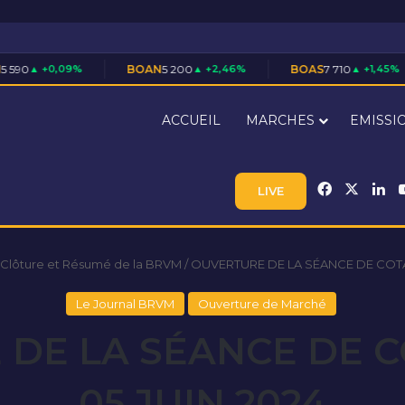
%
BOAN
5 200
▲ +2,46%
BOAS
7 710
▲ +1,45%
CABC
3
ACCUEIL
MARCHES
EMISSI
Facebook
X
Li
LIVE
 Clôture et Résumé de la BRVM
/
OUVERTURE DE LA SÉANCE DE COTA
Le Journal BRVM
Ouverture de Marché
DE LA SÉANCE DE 
05 JUIN 2024