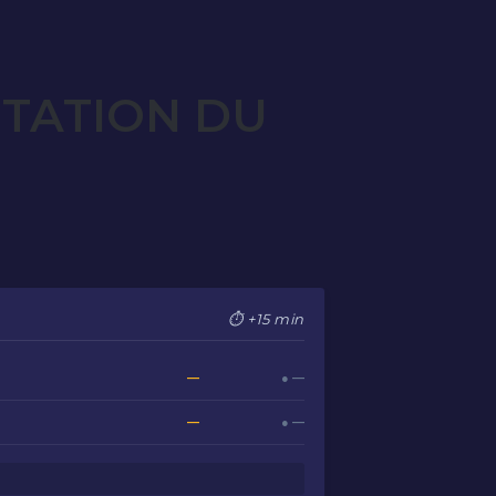
OTATION DU
⏱ +15 min
—
● —
—
● —