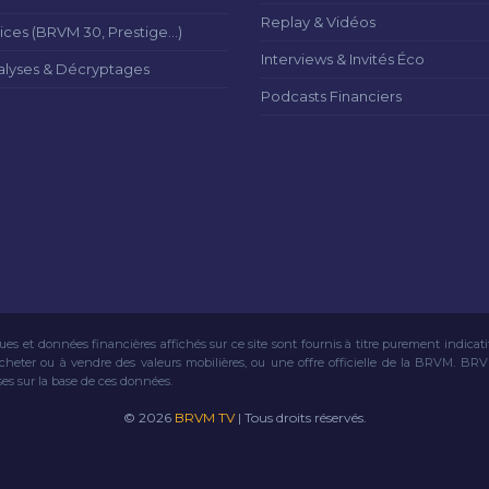
Replay & Vidéos
ices (BRVM 30, Prestige...)
Interviews & Invités Éco
alyses & Décryptages
Podcasts Financiers
ues et données financières affichés sur ce site sont fournis à titre purement indicat
acheter ou à vendre des valeurs mobilières, ou une offre officielle de la BRVM. BR
ses sur la base de ces données.
© 2026
BRVM TV
| Tous droits réservés.