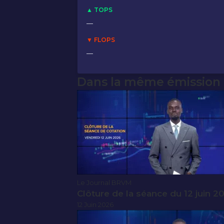
▲ TOPS
—
▼ FLOPS
—
Dans la même émission
Le Journal BRVM
Clôture de la séance du 12 juin 2
12 Juin 2026