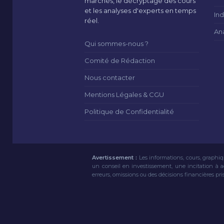
marchés, le décryptage des cours
et les analyses d'experts en temps
Ind
réel.
An
Qui sommes-nous ?
Comité de Rédaction
Nous contacter
Mentions Légales & CGU
Politique de Confidentialité
Avertissement :
Les informations, cours, graphiq
un conseil en investissement, une incitation à 
erreurs, omissions ou des décisions financières pri