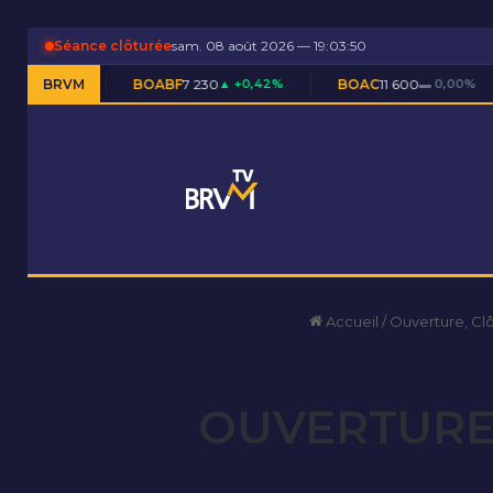
Séance clôturée
sam. 08 août 2026 — 19:03:51
BOABF
BRVM
7 230
▲ +0,42%
BOAC
11 600
▬ 0,00%
BOAM
5 
Accueil
/
Ouverture, Cl
OUVERTURE 