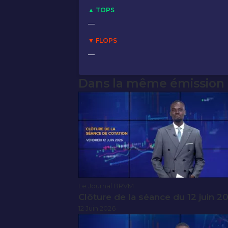
▲ TOPS
—
▼ FLOPS
—
Dans la même émission
Le Journal BRVM
Clôture de la séance du 12 juin 2
12 Juin 2026