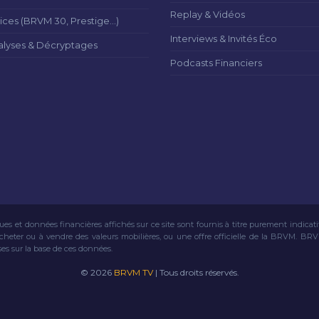
Replay & Vidéos
ices (BRVM 30, Prestige...)
Interviews & Invités Éco
alyses & Décryptages
Podcasts Financiers
ues et données financières affichés sur ce site sont fournis à titre purement indicat
acheter ou à vendre des valeurs mobilières, ou une offre officielle de la BRVM. BR
ses sur la base de ces données.
© 2026
BRVM TV
| Tous droits réservés.