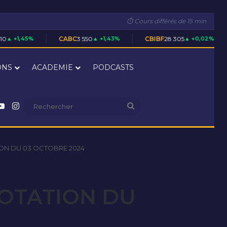
⏱ Cours différés de 15 min
CABC
3 550
▲ +1,43%
CBIBF
28 305
▲ +0,02%
CFAC
1 700
ONS
ACADEMIE
PODCASTS
nkedin
YouTube
Instagram
Rechercher
ON DU 03 OCTOBRE 2024
COTATION DU