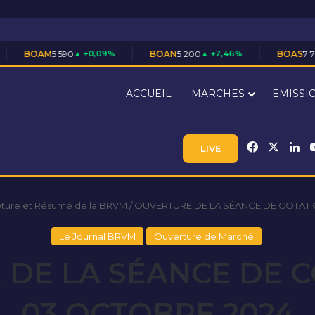
590
▲ +0,09%
BOAN
5 200
▲ +2,46%
BOAS
7 710
▲ +1,45%
ACCUEIL
MARCHES
EMISSI
Facebook
X
Li
LIVE
ôture et Résumé de la BRVM
/
OUVERTURE DE LA SÉANCE DE COTATI
Le Journal BRVM
Ouverture de Marché
DE LA SÉANCE DE 
03 OCTOBRE 2024