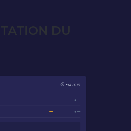
OTATION DU
⏱ +15 min
—
● —
—
● —