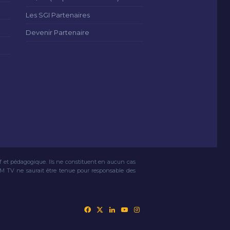
Les SGI Partenaires
Devenir Partenaire
if et pédagogique. Ils ne constituent en aucun cas
VM TV ne saurait être tenue pour responsable des
Facebook
X
Linkedin
YouTube
Instagram