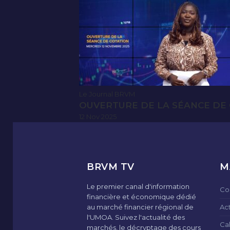
Le Journal BRVM
OUVERTURE DE LA SÉANCE DE 
12 Nov 2025
BRVM TV
M
Le premier canal d'information
Co
financière et économique dédié
au marché financier régional de
Ac
l'UMOA. Suivez l'actualité des
Ca
marchés, le décryptage des cours