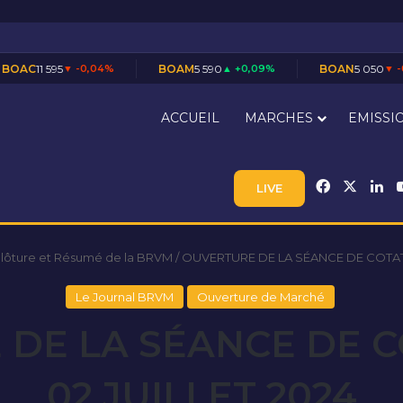
,04%
BOAM
5 590
▲ +0,09%
BOAN
5 050
▼ -0,49%
BO
ACCUEIL
MARCHES
EMISSI
Facebook
X
Li
LIVE
Clôture et Résumé de la BRVM
/
OUVERTURE DE LA SÉANCE DE COTATI
Le Journal BRVM
Ouverture de Marché
DE LA SÉANCE DE 
02 JUILLET 2024