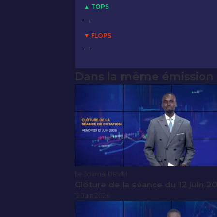
▲ TOPS
—
▼ FLOPS
—
Dans la même émission
Le Journal BRVM
Clôture de la séance du 12 juin 2
12 Juin 2026