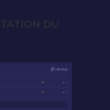
OTATION DU
⏱ +15 min
—
● —
—
● —