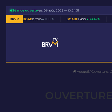
Séance ouverte
jeu. 06 août 2026 — 10:24:32
OAB
8 700
BRVM
▬ 0,00%
BOABF
7 450
▲ +3,47%
BOAC
11 595
▼ -0
Accueil
/
Ouverture, 
OUVERTURE 