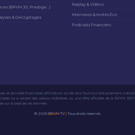
Replay & Vidéos
ices (BRVM 30, Prestige...)
Interviews & Invités Éco
alyses & Décryptages
Podcasts Financiers
ues et données financières affichés sur ce site sont fournis à titre purement indicat
acheter ou à vendre des valeurs mobilières, ou une offre officielle de la BRVM. BR
ses sur la base de ces données.
© 2026
BRVM TV
| Tous droits réservés.