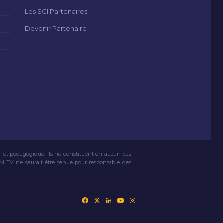
Les SGI Partenaires
Devenir Partenaire
if et pédagogique. Ils ne constituent en aucun cas
VM TV ne saurait être tenue pour responsable des
Facebook
X
Linkedin
YouTube
Instagram