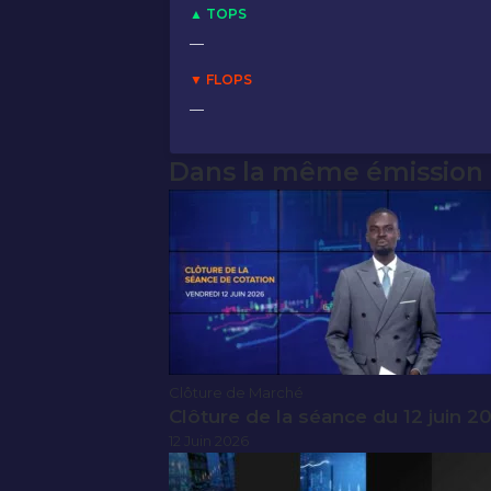
▲ TOPS
—
▼ FLOPS
—
Dans la même émission
Clôture de Marché
Clôture de la séance du 12 juin 2
12 Juin 2026