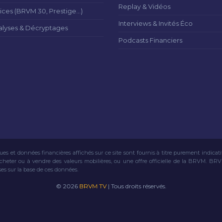
Replay & Vidéos
ices (BRVM 30, Prestige...)
Interviews & Invités Éco
alyses & Décryptages
Podcasts Financiers
ues et données financières affichés sur ce site sont fournis à titre purement indicat
acheter ou à vendre des valeurs mobilières, ou une offre officielle de la BRVM. BR
ses sur la base de ces données.
© 2026
BRVM TV
| Tous droits réservés.