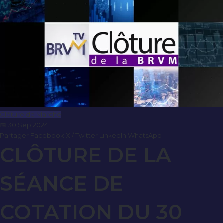
Clôture de Marché
📅 30 Sep 2024
Partager
Facebook
X / Twitter
LinkedIn
WhatsApp
CLÔTURE DE LA
SÉANCE DE
COTATION DU 30