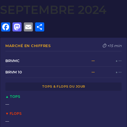
SEPTEMBRE 2024
F
M
E
P
a
a
m
ar
c
st
ai
ta
MARCHÉ EN CHIFFRES
⏱ +15 min
e
o
l
g
b
d
er
BRVMC
—
● —
o
o
BRVM 10
—
● —
o
n
TOPS & FLOPS DU JOUR
k
▲ TOPS
—
▼ FLOPS
—