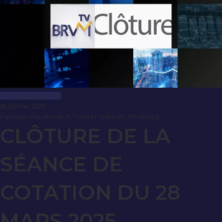
Clôture de Marché
📅 28 Mar 2025
Partager
Facebook
X / Twitter
LinkedIn
WhatsApp
CLÔTURE DE LA
SÉANCE DE
COTATION DU 28
MARS 2025