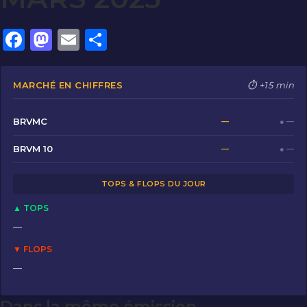
F
M
E
P
a
a
m
ar
c
st
ai
ta
MARCHÉ EN CHIFFRES
⏱ +15 min
e
o
l
g
b
d
er
BRVMC
—
● —
o
o
BRVM 10
—
● —
o
n
TOPS & FLOPS DU JOUR
k
▲ TOPS
—
▼ FLOPS
—