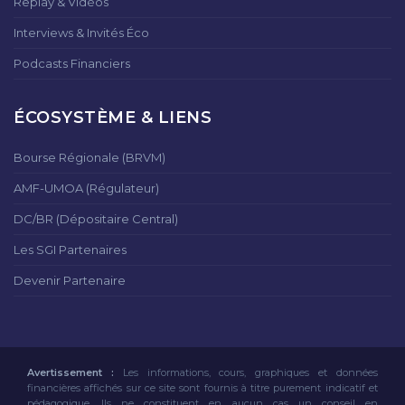
Replay & Vidéos
Interviews & Invités Éco
Podcasts Financiers
ÉCOSYSTÈME & LIENS
Bourse Régionale (BRVM)
AMF-UMOA (Régulateur)
DC/BR (Dépositaire Central)
Les SGI Partenaires
Devenir Partenaire
Avertissement :
Les informations, cours, graphiques et données
financières affichés sur ce site sont fournis à titre purement indicatif et
pédagogique. Ils ne constituent en aucun cas un conseil en