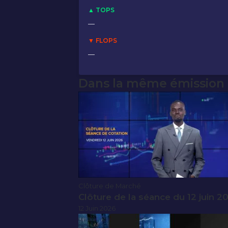
▲ TOPS
—
▼ FLOPS
—
Dans la même émission
Clôture de Marché
Clôture de la séance du 12 juin 2
12 Juin 2026