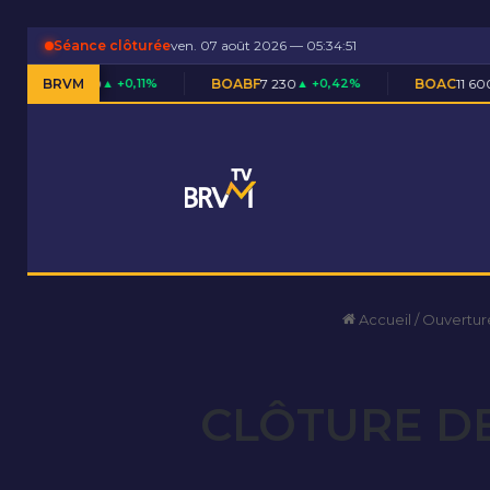
Séance clôturée
ven. 07 août 2026 — 05:34:52
▲ +0,11%
BRVM
BOABF
7 230
▲ +0,42%
BOAC
11 600
▬ 0,00%
Accueil
/
Ouvertur
CLÔTURE DE