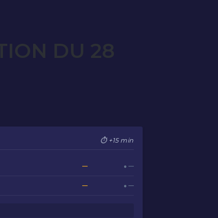
TION DU 28
⏱ +15 min
—
● —
—
● —