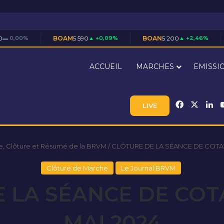
BOAM
5 590
▲ +0,09%
BOAN
5 200
▲ +2,46%
BOAS
7 710
▲
ACCUEIL
MARCHES
EMISSI
Facebook
X
Li
LIVE
e, Clôture et Résumé de la BRVM
/
CLÔTURE DE LA SÉANCE DE COTAT
Clôture de Marché
Le Journal BRVM
 LA SÉANCE DE COT
MAI 2024