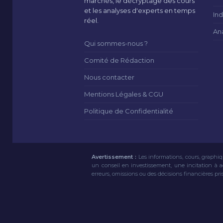
marchés, le décryptage des cours
et les analyses d'experts en temps
Ind
réel.
An
Qui sommes-nous ?
Comité de Rédaction
Nous contacter
Mentions Légales & CGU
Politique de Confidentialité
Avertissement :
Les informations, cours, graphiq
un conseil en investissement, une incitation à 
erreurs, omissions ou des décisions financières pri