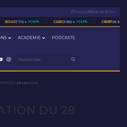
⏱ Cours différés de 15 min
 +1,45%
CABC
3 550
▲ +1,43%
CBIBF
28 305
▲ +0,02%
ONS
ACADEMIE
PODCASTS
nkedin
YouTube
Instagram
Rechercher
ION DU 28 MAI 2024
ATION DU 28