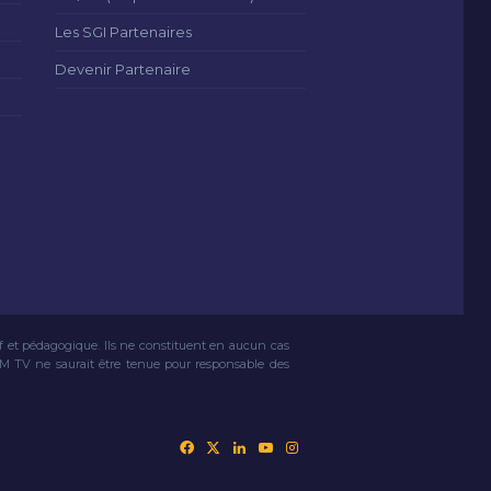
Les SGI Partenaires
Devenir Partenaire
if et pédagogique. Ils ne constituent en aucun cas
VM TV ne saurait être tenue pour responsable des
Facebook
X
Linkedin
YouTube
Instagram