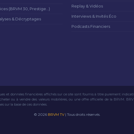
Replay & Vidéos
ices (BRVM 30, Prestige...)
Interviews & Invités Éco
alyses & Décryptages
Podcasts Financiers
ues et données financières affichés sur ce site sont fournis à titre purement indicat
acheter ou à vendre des valeurs mobilières, ou une offre officielle de la BRVM. BR
ses sur la base de ces données.
© 2026
BRVM TV
| Tous droits réservés.