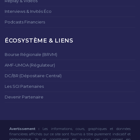
Replay & Vidéos
Interviews & Invités Éco
Podcasts Financiers
ÉCOSYSTÈME & LIENS
Bourse Régionale (BRVM)
AMF-UMOA (Régulateur)
DC/BR (Dépositaire Central)
Les SGI Partenaires
Devenir Partenaire
Avertissement :
Les informations, cours, graphiques et données
financières affichés sur ce site sont fournis à titre purement indicatif et
pédagogique. Ils ne constituent en aucun cas un conseil en