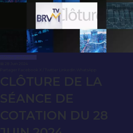
Clôture de Marché
📅 28 Juin 2024
Partager
Facebook
X / Twitter
LinkedIn
WhatsApp
CLÔTURE DE LA
SÉANCE DE
COTATION DU 28
JUIN 2024