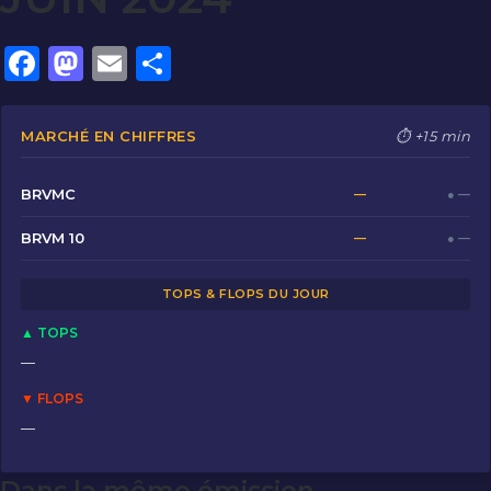
F
M
E
P
a
a
m
ar
c
st
ai
ta
MARCHÉ EN CHIFFRES
⏱ +15 min
e
o
l
g
b
d
er
BRVMC
—
● —
o
o
BRVM 10
—
● —
o
n
TOPS & FLOPS DU JOUR
k
▲ TOPS
—
▼ FLOPS
—