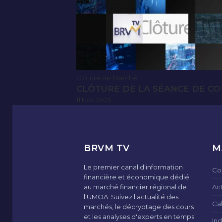
Clôture de Marché
CLÔTURE DE LA SÉANCE DE CO
11 Nov 2025
BRVM TV
M
Le premier canal d'information
Co
financière et économique dédié
au marché financier régional de
Ac
l'UMOA. Suivez l'actualité des
Ca
marchés, le décryptage des cours
et les analyses d'experts en temps
Ind