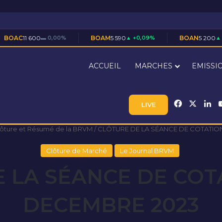
 0,00%
BOAM
5 590
▲ +0,09%
BOAN
5 200
▲ +2,46%
ACCUEIL
MARCHES
EMISSI
Facebook
X
Li
LIVE
lôture et Résumé de la BRVM
/
CLÔTURE DE LA SÉANCE DE COTATIO
Clôture de Marché
Le Journal BRVM
 LA SÉANCE DE COT
DECEMBRE 2023