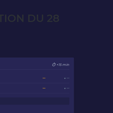
TION DU 28
⏱ +15 min
—
● —
—
● —