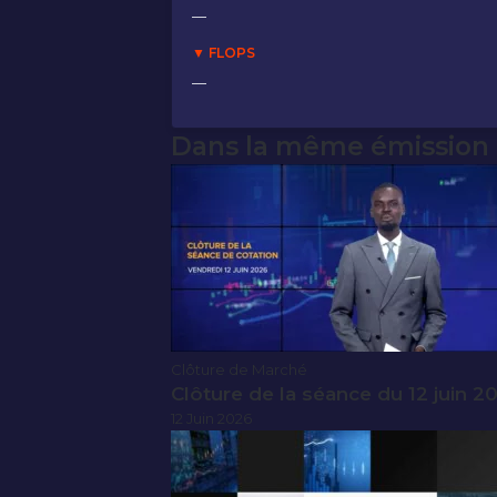
—
▼ FLOPS
—
Dans la même émission
Clôture de Marché
Clôture de la séance du 12 juin 2
12 Juin 2026