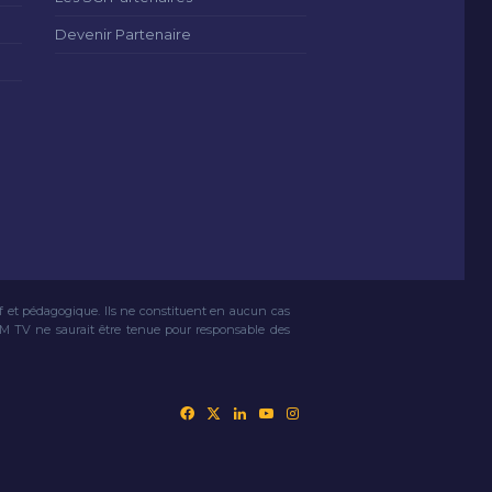
Devenir Partenaire
if et pédagogique. Ils ne constituent en aucun cas
VM TV ne saurait être tenue pour responsable des
Facebook
X
Linkedin
YouTube
Instagram