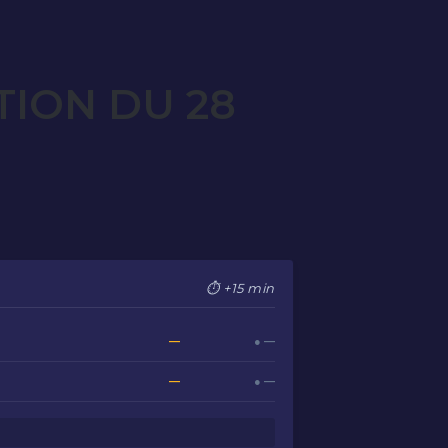
TION DU 28
⏱ +15 min
—
● —
—
● —