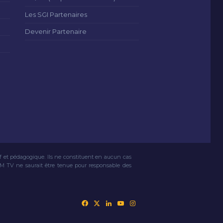
Les SGI Partenaires
Devenir Partenaire
if et pédagogique. Ils ne constituent en aucun cas
VM TV ne saurait être tenue pour responsable des
Facebook
X
Linkedin
YouTube
Instagram