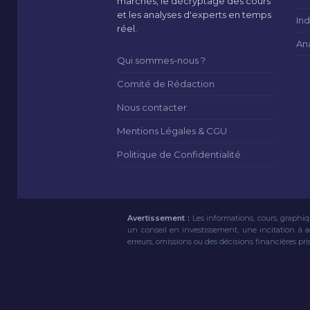
marchés, le décryptage des cours
et les analyses d'experts en temps
Ind
réel.
An
Qui sommes-nous ?
Comité de Rédaction
Nous contacter
Mentions Légales & CGU
Politique de Confidentialité
Avertissement :
Les informations, cours, graphiq
un conseil en investissement, une incitation à 
erreurs, omissions ou des décisions financières pri