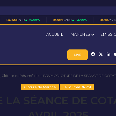
0
▲ +0,09%
BOAN
5 200
▲ +2,46%
BOAS
7 710
▲ +1,45%
ACCUEIL
MARCHES
EMISSI
Facebook
X
Li
LIVE
, Clôture et Résumé de la BRVM
/
CLÔTURE DE LA SÉANCE DE COTATI
Clôture de Marché
Le Journal BRVM
 LA SÉANCE DE COT
AVRIL 2025