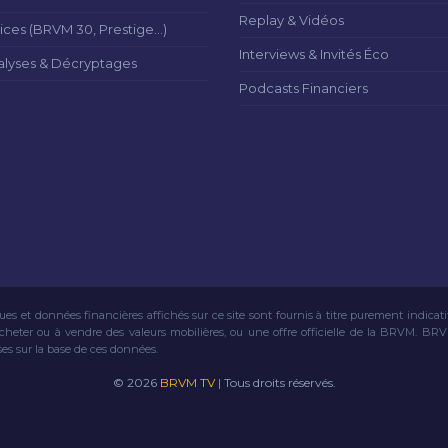
Replay & Vidéos
ices (BRVM 30, Prestige...)
Interviews & Invités Éco
alyses & Décryptages
Podcasts Financiers
ues et données financières affichés sur ce site sont fournis à titre purement indicat
acheter ou à vendre des valeurs mobilières, ou une offre officielle de la BRVM. BR
ses sur la base de ces données.
© 2026
BRVM TV
| Tous droits réservés.