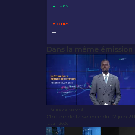
▲ TOPS
—
▼ FLOPS
—
Dans la même émission
Clôture de Marché
Clôture de la séance du 12 juin 2
12 Juin 2026