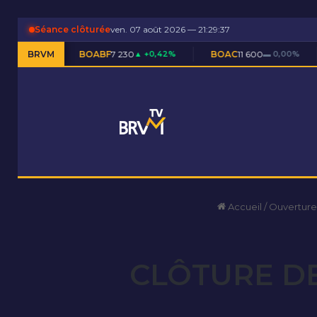
Séance clôturée
ven. 07 août 2026 — 21:29:38
BOABF
BRVM
7 230
▲ +0,42%
BOAC
11 600
▬ 0,00%
BOAM
5 59
Accueil
/
Ouverture
CLÔTURE DE