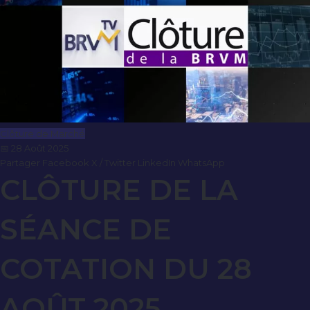
Clôture de Marché
📅 28 Août 2025
Partager
Facebook
X / Twitter
LinkedIn
WhatsApp
CLÔTURE DE LA
SÉANCE DE
COTATION DU 28
AOÛT 2025