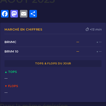
F
M
E
P
a
a
m
ar
c
st
ai
ta
MARCHÉ EN CHIFFRES
⏱ +15 min
e
o
l
g
b
d
er
BRVMC
—
● —
o
o
BRVM 10
—
● —
o
n
TOPS & FLOPS DU JOUR
k
▲ TOPS
—
▼ FLOPS
—