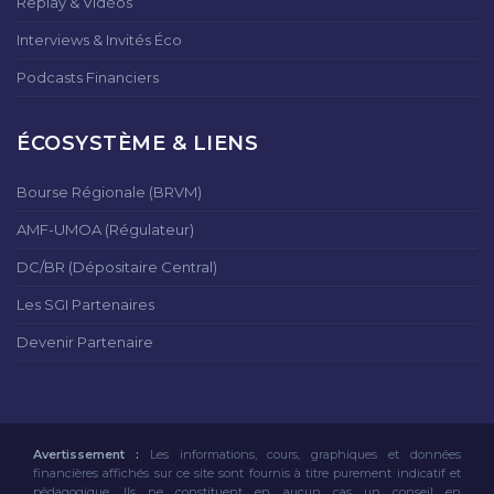
Replay & Vidéos
Interviews & Invités Éco
Podcasts Financiers
ÉCOSYSTÈME & LIENS
Bourse Régionale (BRVM)
AMF-UMOA (Régulateur)
DC/BR (Dépositaire Central)
Les SGI Partenaires
Devenir Partenaire
Avertissement :
Les informations, cours, graphiques et données
financières affichés sur ce site sont fournis à titre purement indicatif et
pédagogique. Ils ne constituent en aucun cas un conseil en