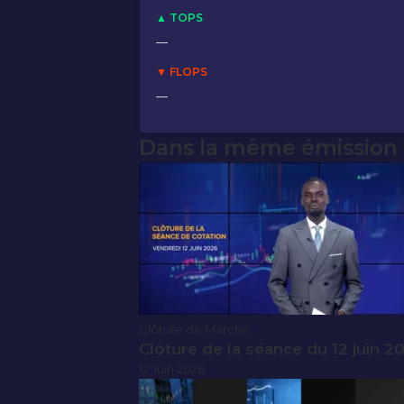
▲ TOPS
—
▼ FLOPS
—
Dans la même émission
Clôture de Marché
Clôture de la séance du 12 juin 2
12 Juin 2026