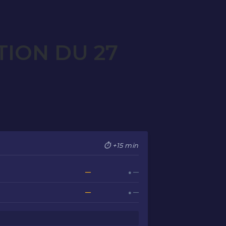
TION DU 27
⏱ +15 min
—
● —
—
● —