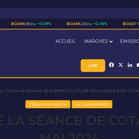
90
▲ +0,09%
BOAN
5 200
▲ +2,46%
BOAS
7 710
▲ +1,45%
ACCUEIL
MARCHES
EMISSI
Facebook
X
Li
LIVE
e, Clôture et Résumé de la BRVM
/
CLÔTURE DE LA SÉANCE DE COTAT
Clôture de Marché
Le Journal BRVM
 LA SÉANCE DE COT
MAI 2024