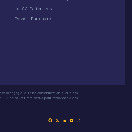
Les SGI Partenaires
Devenir Partenaire
if et pédagogique. Ils ne constituent en aucun cas
VM TV ne saurait être tenue pour responsable des
Facebook
X
Linkedin
YouTube
Instagram