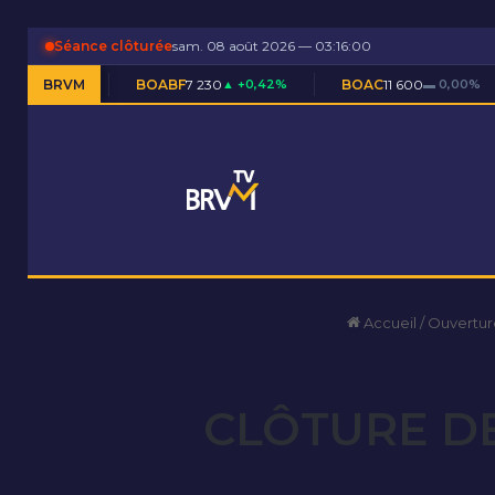
Séance clôturée
sam. 08 août 2026 — 03:16:01
BOABF
BRVM
7 230
▲ +0,42%
BOAC
11 600
▬ 0,00%
BOAM
5 5
Accueil
/
Ouvertur
CLÔTURE DE