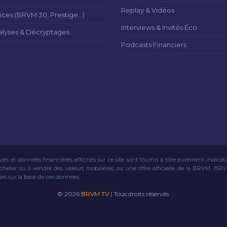
Replay & Vidéos
ices (BRVM 30, Prestige...)
Interviews & Invités Éco
alyses & Décryptages
Podcasts Financiers
ues et données financières affichés sur ce site sont fournis à titre purement indicat
acheter ou à vendre des valeurs mobilières, ou une offre officielle de la BRVM. BR
ses sur la base de ces données.
© 2026
BRVM TV
| Tous droits réservés.