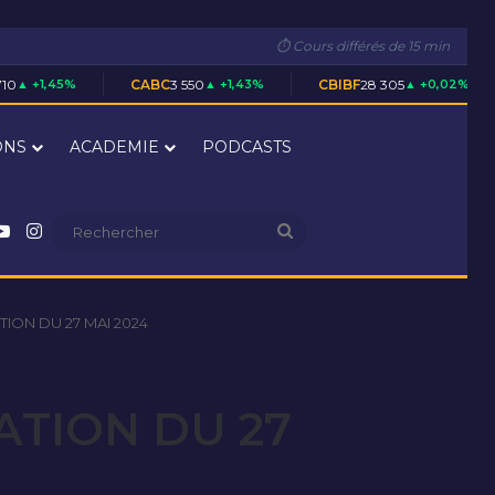
⏱ Cours différés de 15 min
CABC
3 550
▲ +1,43%
CBIBF
28 305
▲ +0,02%
CFAC
1 700
ONS
ACADEMIE
PODCASTS
nkedin
YouTube
Instagram
Rechercher
ION DU 27 MAI 2024
ATION DU 27