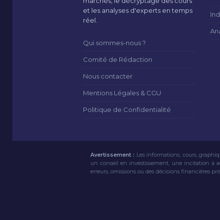
marchés, le décryptage des cours
et les analyses d'experts en temps
Ind
réel.
An
Qui sommes-nous ?
Comité de Rédaction
Nous contacter
Mentions Légales & CGU
Politique de Confidentialité
Avertissement :
Les informations, cours, graphiq
un conseil en investissement, une incitation à 
erreurs, omissions ou des décisions financières pri