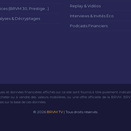
Replay & Vidéos
ices (BRVM 30, Prestige...)
Interviews & Invités Éco
alyses & Décryptages
Podcasts Financiers
ues et données financières affichés sur ce site sont fournis à titre purement indicat
acheter ou à vendre des valeurs mobilières, ou une offre officielle de la BRVM. BR
ses sur la base de ces données.
© 2026
BRVM TV
| Tous droits réservés.