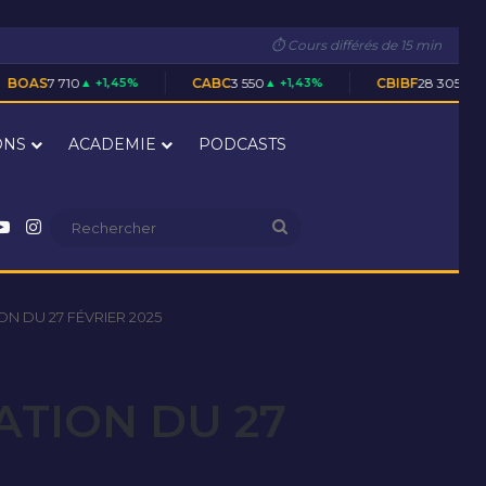
⏱ Cours différés de 15 min
+1,45%
CABC
3 550
▲ +1,43%
CBIBF
28 305
▲ +0,02%
ONS
ACADEMIE
PODCASTS
nkedin
YouTube
Instagram
Rechercher
N DU 27 FÉVRIER 2025
ATION DU 27