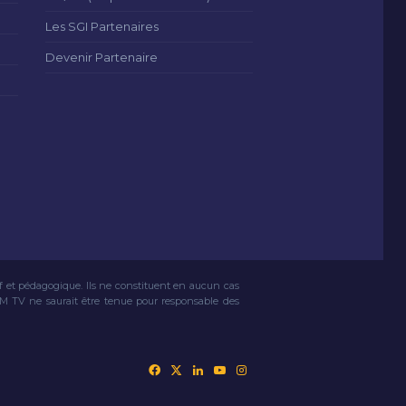
Les SGI Partenaires
Devenir Partenaire
if et pédagogique. Ils ne constituent en aucun cas
VM TV ne saurait être tenue pour responsable des
Facebook
X
Linkedin
YouTube
Instagram