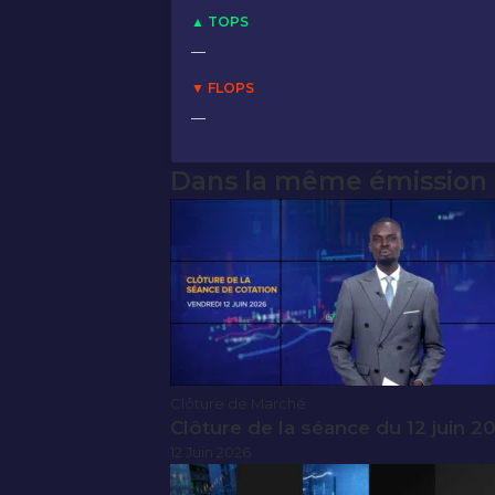
▲ TOPS
—
▼ FLOPS
—
Dans la même émission
Clôture de Marché
Clôture de la séance du 12 juin 2
12 Juin 2026