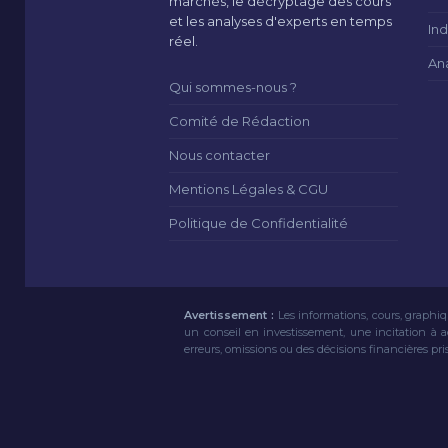
marchés, le décryptage des cours
et les analyses d'experts en temps
Ind
réel.
An
Qui sommes-nous ?
Comité de Rédaction
Nous contacter
Mentions Légales & CGU
Politique de Confidentialité
Avertissement :
Les informations, cours, graphiq
un conseil en investissement, une incitation à 
erreurs, omissions ou des décisions financières pri