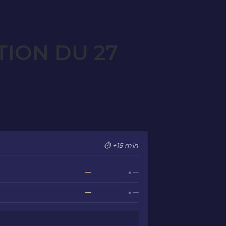
TION DU 27
⏱ +15 min
—
● —
—
● —