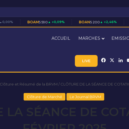
BOAM
5 590
▲ +0,09%
BOAN
5 200
▲ +2,46%
BOAS
7 710
▲ 
ACCUEIL
MARCHES
EMISSI
Facebook
X
Li
LIVE
 Clôture et Résumé de la BRVM
/
CLÔTURE DE LA SÉANCE DE COTATIO
Clôture de Marché
Le Journal BRVM
 LA SÉANCE DE COT
FÉVRIER 2025