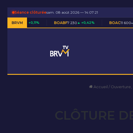
Séance clôturée
sam. 08 août 2026 — 14:07:22
 +0,11%
BRVM
BOABF
7 230
▲ +0,42%
BOAC
11 600
▬ 0,00%
Accueil
/
Ouverture,
CLÔTURE DE