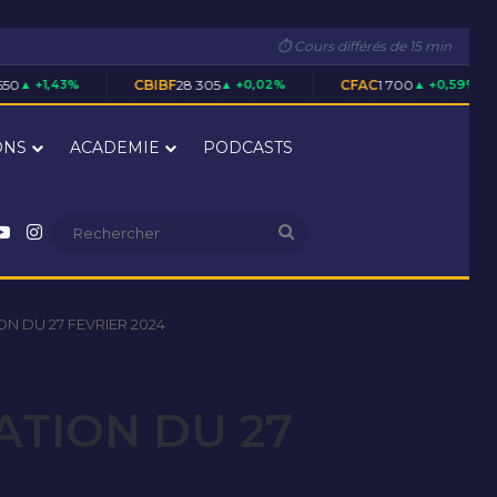
⏱ Cours différés de 15 min
CBIBF
28 305
▲ +0,02%
CFAC
1 700
▲ +0,59%
CIEC
5 02
ONS
ACADEMIE
PODCASTS
nkedin
YouTube
Instagram
Rechercher
N DU 27 FEVRIER 2024
ATION DU 27