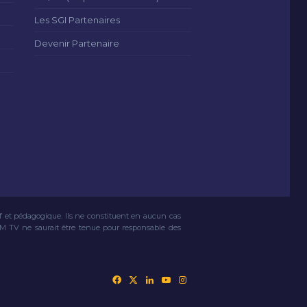
Les SGI Partenaires
Devenir Partenaire
if et pédagogique. Ils ne constituent en aucun cas
VM TV ne saurait être tenue pour responsable des
Facebook
X
Linkedin
YouTube
Instagram