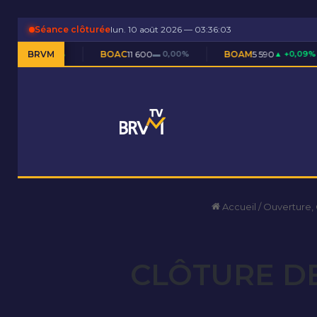
Séance clôturée
lun. 10 août 2026 — 03:36:04
BRVM
BOAC
11 600
▬ 0,00%
BOAM
5 590
▲ +0,09%
BOAN
5
Accueil
/
Ouverture,
CLÔTURE DE