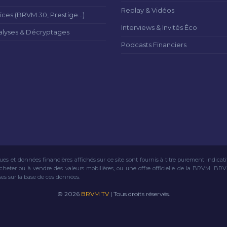
Replay & Vidéos
ices (BRVM 30, Prestige...)
Interviews & Invités Éco
alyses & Décryptages
Podcasts Financiers
ues et données financières affichés sur ce site sont fournis à titre purement indicat
acheter ou à vendre des valeurs mobilières, ou une offre officielle de la BRVM. BR
ses sur la base de ces données.
© 2026
BRVM TV
| Tous droits réservés.