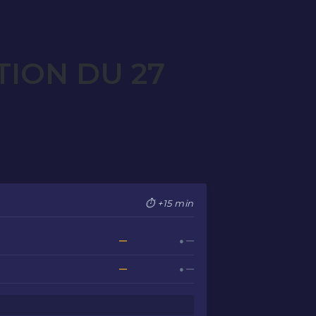
TION DU 27
⏱ +15 min
—
● —
—
● —