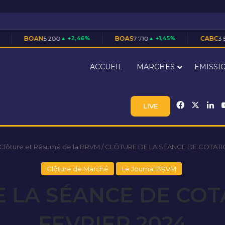
 200
▲ +2,46%
BOAS
7 710
▲ +1,45%
CABC
3 550
▲ +1,43%
ACCUEIL
MARCHES
EMISSI
Facebook
X
Li
LIVE
 Clôture et Résumé de la BRVM
/
CLÔTURE DE LA SÉANCE DE COTATIO
Clôture de Marché
Le Journal BRVM
 LA SÉANCE DE COT
FEVRIER 2024