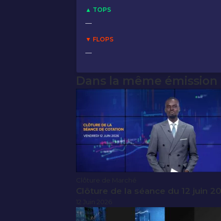
▲ TOPS
—
▼ FLOPS
—
Dans la même émission
Clôture de Marché
Clôture de la séance du 12 juin 2
12 Juin 2026