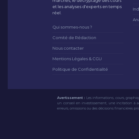
marchés, le décryptage des cours
et les analyses d'experts en temps
Ind
réel.
An
Qui sommes-nous ?
Comité de Rédaction
Nous contacter
Mentions Légales & CGU
Politique de Confidentialité
Avertissement :
Les informations, cours, graphiq
un conseil en investissement, une incitation à 
erreurs, omissions ou des décisions financières pri