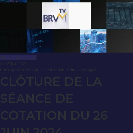
Clôture de Marché
📅 26 Juin 2024
Partager
Facebook
X / Twitter
LinkedIn
WhatsApp
CLÔTURE DE LA
SÉANCE DE
COTATION DU 26
JUIN 2024