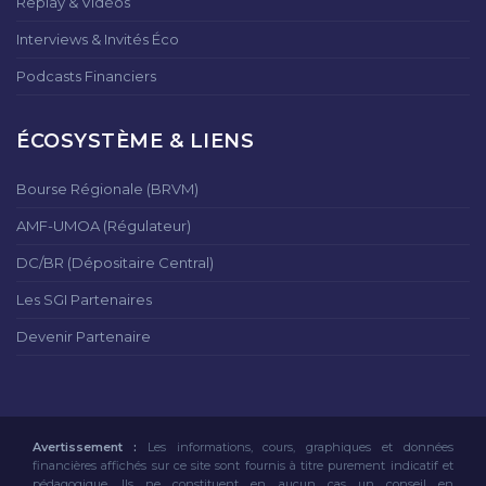
Replay & Vidéos
Interviews & Invités Éco
Podcasts Financiers
ÉCOSYSTÈME & LIENS
Bourse Régionale (BRVM)
AMF-UMOA (Régulateur)
DC/BR (Dépositaire Central)
Les SGI Partenaires
Devenir Partenaire
Avertissement :
Les informations, cours, graphiques et données
financières affichés sur ce site sont fournis à titre purement indicatif et
pédagogique. Ils ne constituent en aucun cas un conseil en