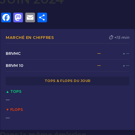
F
M
E
P
a
a
m
ar
c
st
ai
ta
MARCHÉ EN CHIFFRES
⏱ +15 min
e
o
l
g
b
d
er
BRVMC
—
● —
o
o
BRVM 10
—
● —
o
n
TOPS & FLOPS DU JOUR
k
▲ TOPS
—
▼ FLOPS
—