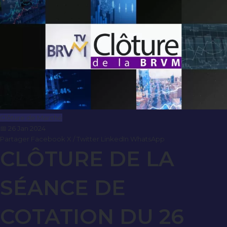
Clôture de Marché
📅 26 Jan 2024
Partager
Facebook
X / Twitter
LinkedIn
WhatsApp
CLÔTURE DE LA
SÉANCE DE
COTATION DU 26