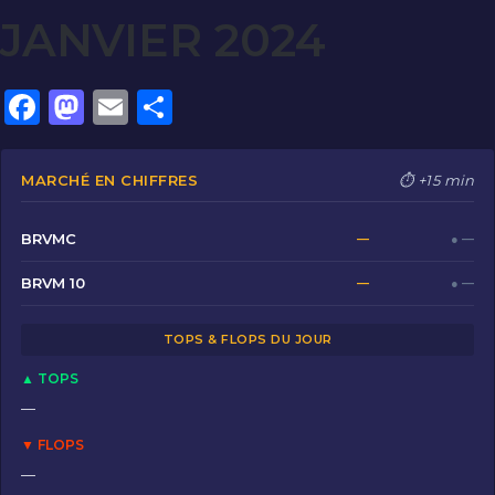
JANVIER 2024
F
M
E
P
a
a
m
ar
c
st
ai
ta
MARCHÉ EN CHIFFRES
⏱ +15 min
e
o
l
g
b
d
er
BRVMC
—
● —
o
o
BRVM 10
—
● —
o
n
TOPS & FLOPS DU JOUR
k
▲ TOPS
—
▼ FLOPS
—