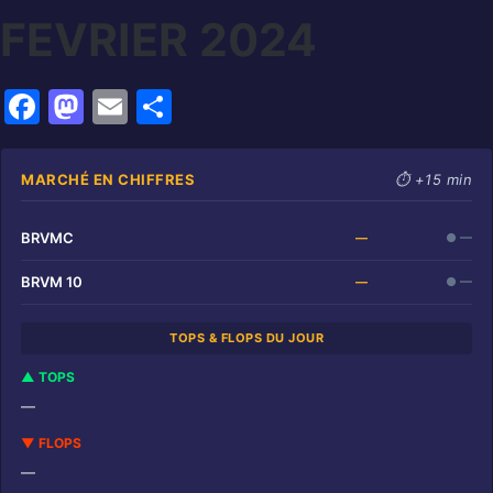
FEVRIER 2024
F
M
E
P
a
a
m
ar
c
st
ai
ta
MARCHÉ EN CHIFFRES
⏱ +15 min
e
o
l
g
b
d
er
BRVMC
—
● —
o
o
BRVM 10
—
● —
o
n
TOPS & FLOPS DU JOUR
k
▲ TOPS
—
▼ FLOPS
—