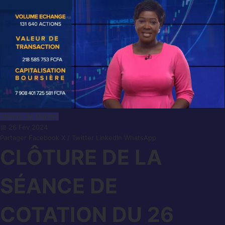
Clôture de Marché
📅 26 Fév 2024
Partager
Facebook
X / Twitter
LinkedIn
WhatsApp
CLÔTURE DE LA
SÉANCE DE
COTATION DU 26