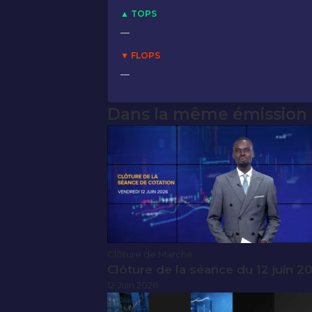
▲ TOPS
—
▼ FLOPS
—
Dans la même émission
Clôture de Marché
Clôture de la séance du 12 juin 2
12 Juin 2026