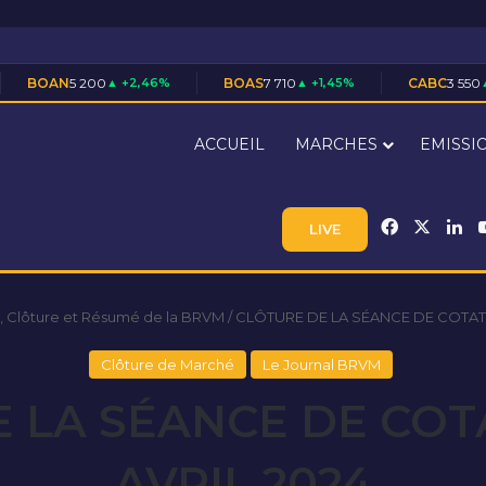
0
▲ +2,46%
BOAS
7 710
▲ +1,45%
CABC
3 550
▲ +1,43%
ACCUEIL
MARCHES
EMISSI
Facebook
X
Li
LIVE
, Clôture et Résumé de la BRVM
/
CLÔTURE DE LA SÉANCE DE COTATI
Clôture de Marché
Le Journal BRVM
 LA SÉANCE DE COT
AVRIL 2024