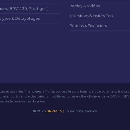
Replay & Vidéos
ices (BRVM 30, Prestige...)
Interviews & Invités Éco
alyses & Décryptages
Podcasts Financiers
ues et données financières affichés sur ce site sont fournis à titre purement indicat
acheter ou à vendre des valeurs mobilières, ou une offre officielle de la BRVM. BR
ses sur la base de ces données.
© 2026
BRVM TV
| Tous droits réservés.