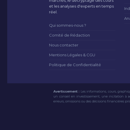
marchés, le décryptage des cours
et les analyses d'experts en temps
Ind
réel.
An
Qui sommes-nous ?
Comité de Rédaction
Nous contacter
Mentions Légales & CGU
Politique de Confidentialité
Avertissement :
Les informations, cours, graphiq
un conseil en investissement, une incitation à 
erreurs, omissions ou des décisions financières pri