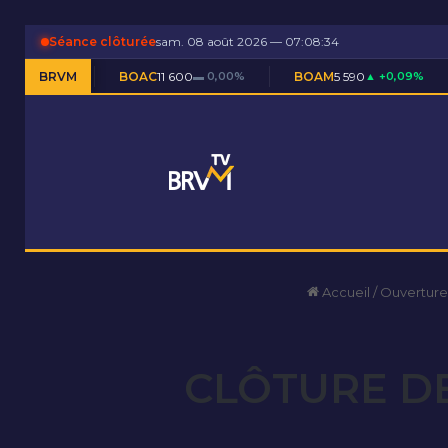
Séance clôturée
sam. 08 août 2026 — 07:08:34
BOAC
BRVM
11 600
▬ 0,00%
BOAM
5 590
▲ +0,09%
BOAN
5 20
Accueil
/
Ouverture
CLÔTURE DE