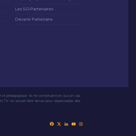
Les SGI Partenaires
Devenir Partenaire
if et pédagogique. Ils ne constituent en aucun cas
VM TV ne saurait être tenue pour responsable des
Facebook
X
Linkedin
YouTube
Instagram