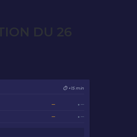
TION DU 26
⏱ +15 min
—
● —
—
● —