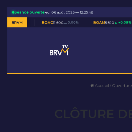
Séance ouverte
jeu. 06 août 2026 — 12:25:48
%
BRVM
BOAC
11 600
▬ 0,00%
BOAM
5 590
▲ +0,09%
BOAN
Accueil
/
Ouverture
CLÔTURE DE