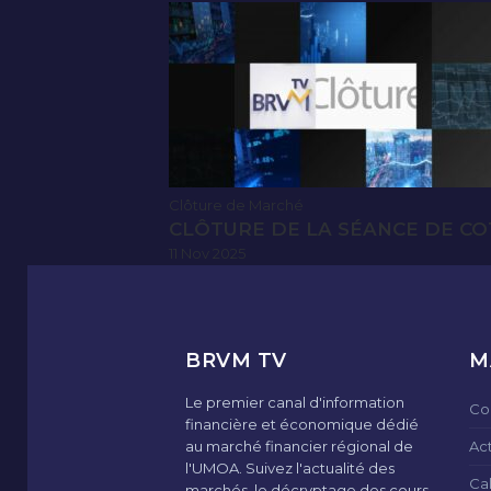
Clôture de Marché
CLÔTURE DE LA SÉANCE DE CO
11 Nov 2025
BRVM TV
M
Le premier canal d'information
Co
financière et économique dédié
au marché financier régional de
Ac
l'UMOA. Suivez l'actualité des
Ca
marchés, le décryptage des cours