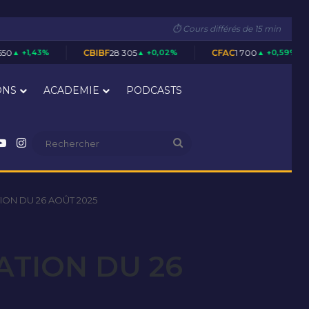
⏱ Cours différés de 15 min
CBIBF
28 305
▲ +0,02%
CFAC
1 700
▲ +0,59%
CIEC
5 02
ONS
ACADEMIE
PODCASTS
nkedin
YouTube
Instagram
Rechercher
ION DU 26 AOÛT 2025
ATION DU 26