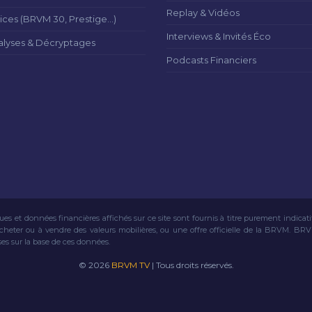
Replay & Vidéos
ices (BRVM 30, Prestige...)
Interviews & Invités Éco
alyses & Décryptages
Podcasts Financiers
ues et données financières affichés sur ce site sont fournis à titre purement indicat
acheter ou à vendre des valeurs mobilières, ou une offre officielle de la BRVM. BR
ses sur la base de ces données.
© 2026
BRVM TV
| Tous droits réservés.