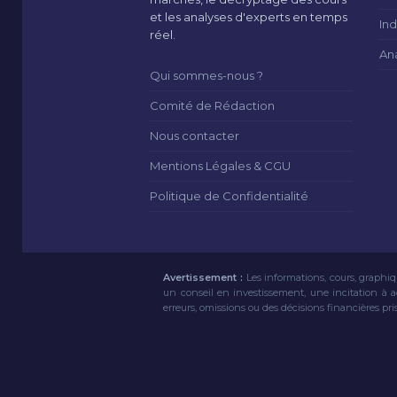
et les analyses d'experts en temps
Ind
réel.
An
Qui sommes-nous ?
Comité de Rédaction
Nous contacter
Mentions Légales & CGU
Politique de Confidentialité
Avertissement :
Les informations, cours, graphiq
un conseil en investissement, une incitation à 
erreurs, omissions ou des décisions financières pri