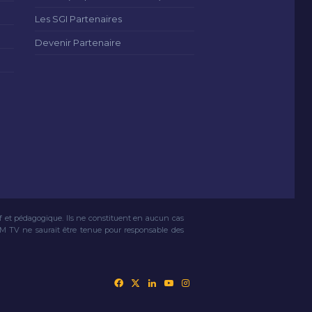
Les SGI Partenaires
Devenir Partenaire
if et pédagogique. Ils ne constituent en aucun cas
VM TV ne saurait être tenue pour responsable des
Facebook
X
Linkedin
YouTube
Instagram