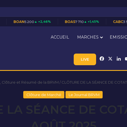
5 200
▲ +2,46%
BOAS
7 710
▲ +1,45%
CABC
3 550
▲ +1,43%
ACCUEIL
MARCHES
EMISSI
Facebook
X
Li
LIVE
, Clôture et Résumé de la BRVM
/
CLÔTURE DE LA SÉANCE DE COTAT
Clôture de Marché
Le Journal BRVM
 LA SÉANCE DE COT
AOÛT 2025