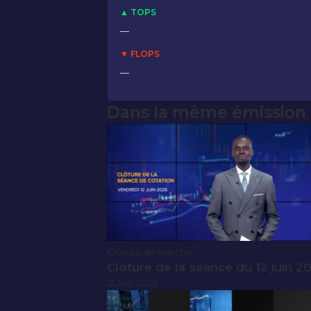
▲ TOPS
—
▼ FLOPS
—
Dans la même émission
Clôture de Marché
Clôture de la séance du 12 juin 2
12 Juin 2026