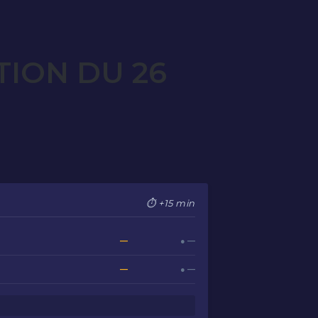
TION DU 26
⏱ +15 min
—
● —
—
● —