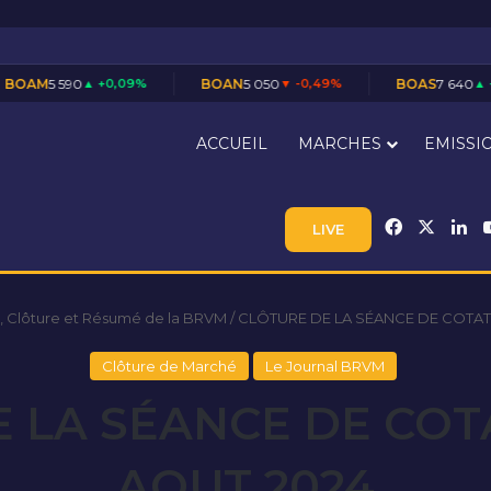
+0,09%
BOAN
5 050
▼ -0,49%
BOAS
7 640
▲ +0,53%
ACCUEIL
MARCHES
EMISSI
Facebook
X
Li
LIVE
, Clôture et Résumé de la BRVM
/
CLÔTURE DE LA SÉANCE DE COTAT
Clôture de Marché
Le Journal BRVM
 LA SÉANCE DE COT
AOUT 2024