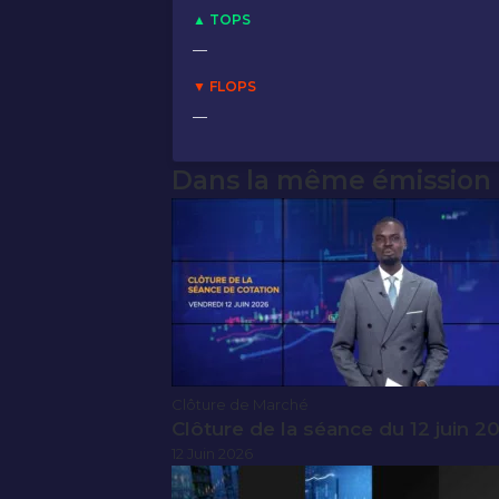
▲ TOPS
—
▼ FLOPS
—
Dans la même émission
Clôture de Marché
Clôture de la séance du 12 juin 2
12 Juin 2026