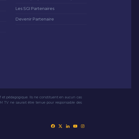
Les SGI Partenaires
Devenir Partenaire
if et pédagogique. Ils ne constituent en aucun cas
VM TV ne saurait être tenue pour responsable des
Facebook
X
Linkedin
YouTube
Instagram