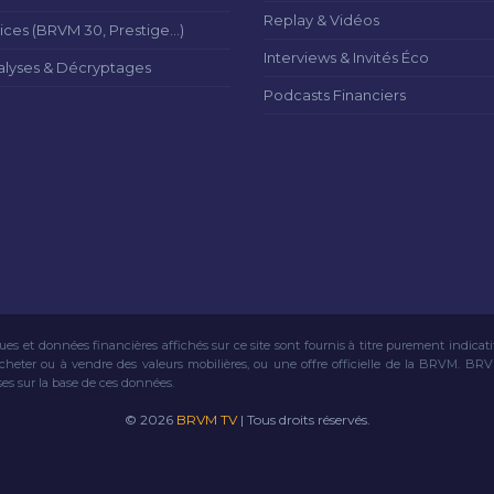
Replay & Vidéos
ices (BRVM 30, Prestige...)
Interviews & Invités Éco
alyses & Décryptages
Podcasts Financiers
ues et données financières affichés sur ce site sont fournis à titre purement indicat
acheter ou à vendre des valeurs mobilières, ou une offre officielle de la BRVM. BR
ses sur la base de ces données.
© 2026
BRVM TV
| Tous droits réservés.