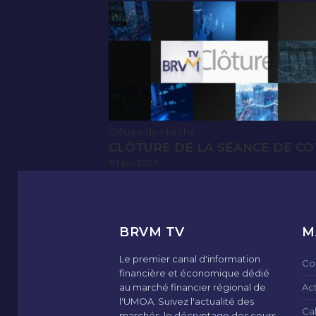
Clôture de Marché
CLÔTURE DE LA SÉANCE DE CO
11 Nov 2025
BRVM TV
M
Le premier canal d'information
Co
financière et économique dédié
au marché financier régional de
Ac
l'UMOA. Suivez l'actualité des
Ca
marchés, le décryptage des cours