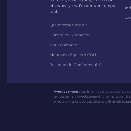
et les analyses d'experts en temps
Ind
réel.
An
Qui sommes-nous ?
Comité de Rédaction
Nous contacter
Mentions Légales & CGU
Politique de Confidentialité
Avertissement :
Les informations, cours, graphiq
un conseil en investissement, une incitation à 
erreurs, omissions ou des décisions financières pri