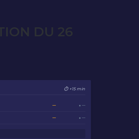
TION DU 26
⏱ +15 min
—
● —
—
● —