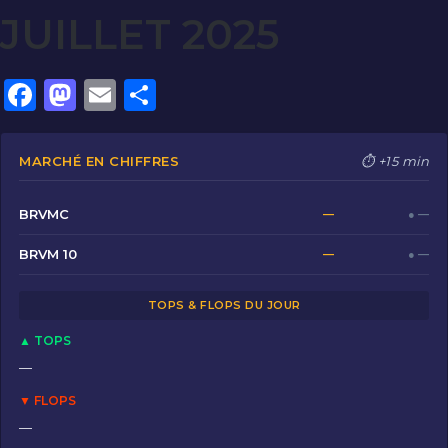
JUILLET 2025
F
M
E
P
a
a
m
ar
c
st
ai
ta
MARCHÉ EN CHIFFRES
⏱ +15 min
e
o
l
g
b
d
er
BRVMC
—
● —
o
o
BRVM 10
—
● —
o
n
TOPS & FLOPS DU JOUR
k
▲ TOPS
—
▼ FLOPS
—