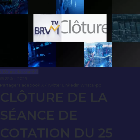
Clôture de Marché
📅 25 Juil 2025
Partager
Facebook
X / Twitter
LinkedIn
WhatsApp
CLÔTURE DE LA
SÉANCE DE
COTATION DU 25