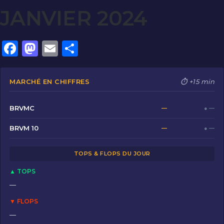
JANVIER 2024
F
M
E
P
a
a
m
ar
c
st
ai
ta
MARCHÉ EN CHIFFRES
⏱ +15 min
e
o
l
g
b
d
er
BRVMC
—
● —
o
o
BRVM 10
—
● —
o
n
TOPS & FLOPS DU JOUR
k
▲ TOPS
—
▼ FLOPS
—