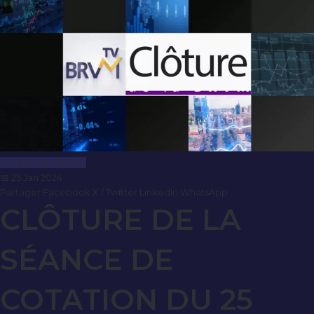
Clôture de Marché
📅 25 Jan 2024
Partager
Facebook
X / Twitter
LinkedIn
WhatsApp
CLÔTURE DE LA
SÉANCE DE
COTATION DU 25