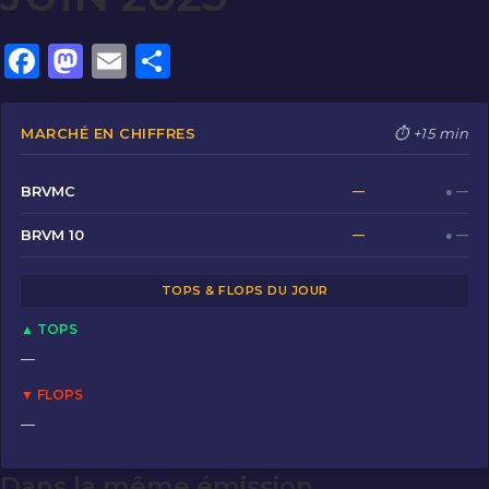
F
M
E
P
a
a
m
ar
c
st
ai
ta
MARCHÉ EN CHIFFRES
⏱ +15 min
e
o
l
g
b
d
er
BRVMC
—
● —
o
o
BRVM 10
—
● —
o
n
TOPS & FLOPS DU JOUR
k
▲ TOPS
—
▼ FLOPS
—
Dans la même émission