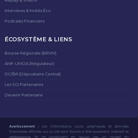
Replay & Vidéos
Interviews & Invités Éco
Podcasts Financiers
ÉCOSYSTÈME & LIENS
Bourse Régionale (BRVM)
AMF-UMOA (Régulateur)
DC/BR (Dépositaire Central)
Les SGI Partenaires
Devenir Partenaire
Avertissement :
Les informations, cours, graphiques et données
financières affichés sur ce site sont fournis à titre purement indicatif et
pédagogique. Ils ne constituent en aucun cas un conseil en