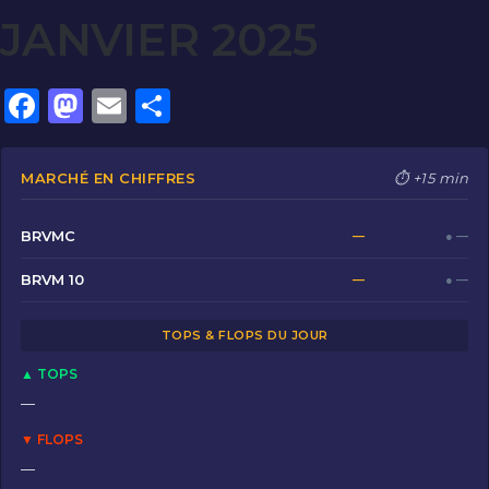
JANVIER 2025
F
M
E
P
a
a
m
ar
c
st
ai
ta
MARCHÉ EN CHIFFRES
⏱ +15 min
e
o
l
g
b
d
er
BRVMC
—
● —
o
o
BRVM 10
—
● —
o
n
TOPS & FLOPS DU JOUR
k
▲ TOPS
—
▼ FLOPS
—