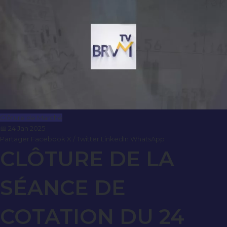
Clôture de Marché
📅 24 Jan 2025
Partager
Facebook
X / Twitter
LinkedIn
WhatsApp
CLÔTURE DE LA
SÉANCE DE
COTATION DU 24