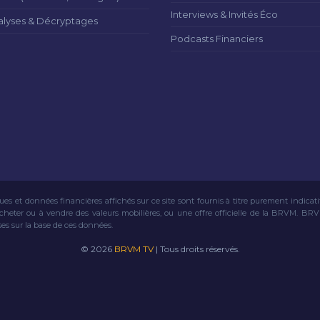
Interviews & Invités Éco
alyses & Décryptages
Podcasts Financiers
ues et données financières affichés sur ce site sont fournis à titre purement indicat
acheter ou à vendre des valeurs mobilières, ou une offre officielle de la BRVM. BR
ses sur la base de ces données.
© 2026
BRVM TV
| Tous droits réservés.