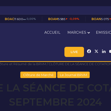
0
▬ 0,00%
BOAM
5 585
▼ -0,09%
BOAN
5 075
▼ -0,49%
ACCUEIL
MARCHES
EMISSI
Facebook
X
Li
LIVE
lôture et Résumé de la BRVM
/
CLÔTURE DE LA SÉANCE DE COTATION
Clôture de Marché
Le Journal BRVM
 LA SÉANCE DE COT
SEPTEMBRE 2024