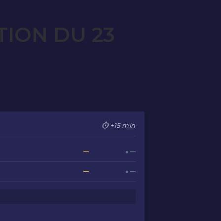
TION DU 23
⏱ +15 min
—
● —
—
● —