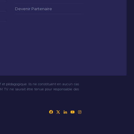
Devenir Partenaire
if et pédagogique. Ils ne constituent en aucun cas
VM TV ne saurait être tenue pour responsable des
Facebook
X
Linkedin
YouTube
Instagram