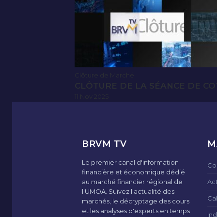
Clôture de Marché
CLÔTURE DE LA SÉANCE DE CO
11 Nov 2025
BRVM TV
M
Le premier canal d'information
Co
financière et économique dédié
au marché financier régional de
Ac
l'UMOA. Suivez l'actualité des
Ca
marchés, le décryptage des cours
et les analyses d'experts en temps
Ind