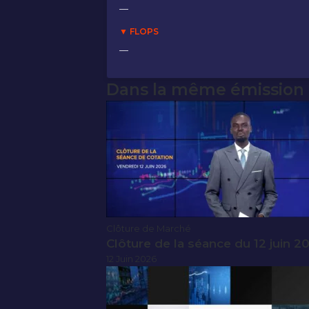
—
▼ FLOPS
—
Dans la même émission
Clôture de Marché
Clôture de la séance du 12 juin 2
12 Juin 2026