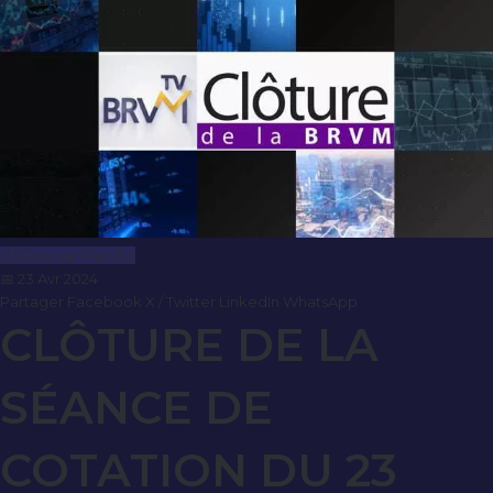
Clôture de Marché
📅 23 Avr 2024
Partager
Facebook
X / Twitter
LinkedIn
WhatsApp
CLÔTURE DE LA
SÉANCE DE
COTATION DU 23