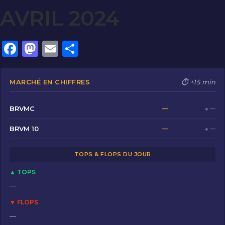
AVRIL 2024
F
M
E
P
a
a
m
ar
c
st
ai
ta
MARCHÉ EN CHIFFRES
⏱ +15 min
e
o
l
g
b
d
er
BRVMC
—
● —
o
o
BRVM 10
—
● —
o
n
TOPS & FLOPS DU JOUR
k
▲ TOPS
—
▼ FLOPS
—