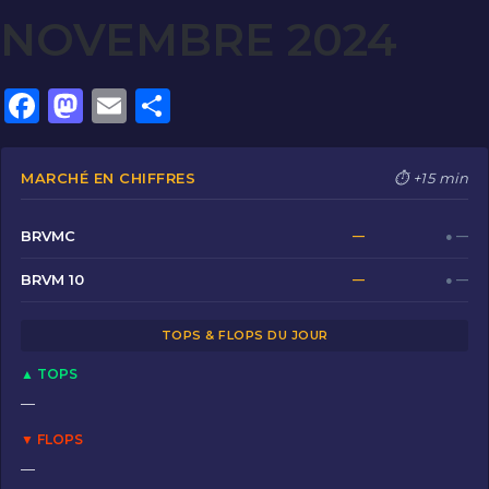
NOVEMBRE 2024
F
M
E
P
a
a
m
ar
c
st
ai
ta
MARCHÉ EN CHIFFRES
⏱ +15 min
e
o
l
g
b
d
er
BRVMC
—
● —
o
o
BRVM 10
—
● —
o
n
TOPS & FLOPS DU JOUR
k
▲ TOPS
—
▼ FLOPS
—