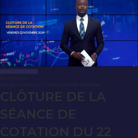
Clôture de Marché
📅 22 Nov 2024
Partager
Facebook
X / Twitter
LinkedIn
WhatsApp
CLÔTURE DE LA
SÉANCE DE
COTATION DU 22