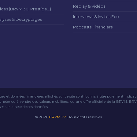
Replay & Vidéos
ices (BRVM 30, Prestige...)
Interviews & Invités Éco
alyses & Décryptages
Podcasts Financiers
ues et données financières affichés sur ce site sont fournis à titre purement indicat
acheter ou à vendre des valeurs mobilières, ou une offre officielle de la BRVM. BR
ses sur la base de ces données.
© 2026
BRVM TV
| Tous droits réservés.