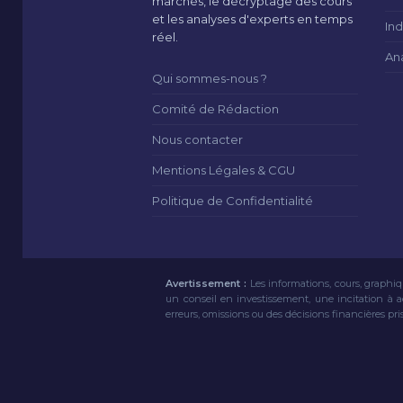
marchés, le décryptage des cours
et les analyses d'experts en temps
Ind
réel.
An
Qui sommes-nous ?
Comité de Rédaction
Nous contacter
Mentions Légales & CGU
Politique de Confidentialité
Avertissement :
Les informations, cours, graphiq
un conseil en investissement, une incitation à 
erreurs, omissions ou des décisions financières pri