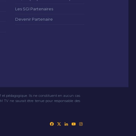
Les SGI Partenaires
Devenir Partenaire
if et pédagogique. Ils ne constituent en aucun cas
VM TV ne saurait être tenue pour responsable des
Facebook
X
Linkedin
YouTube
Instagram