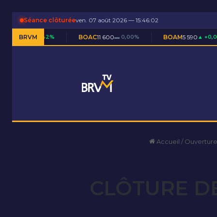
Séance clôturée
ven. 07 août 2026 — 15:46:03
2%
BRVM
BOAC
11 600
▬ 0,00%
BOAM
5 590
▲ +0,09%
BOA
Accueil
/
Ouverture
CLÔTURE DE