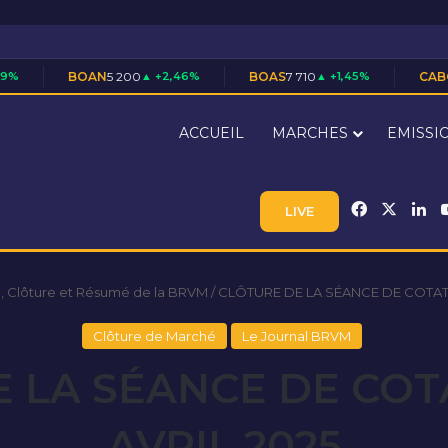
N
5 200
▲ +2,46%
BOAS
7 710
▲ +1,45%
CABC
3 550
▲ +1,43%
ACCUEIL
MARCHES
EMISSI
Facebook
X
Li
LIVE
, Clôture et Résumé de la BRVM
/
CLÔTURE DE LA SÉANCE DE COTATI
Clôture de Marché
Le Journal BRVM
 LA SÉANCE DE COT
AVRIL 2025