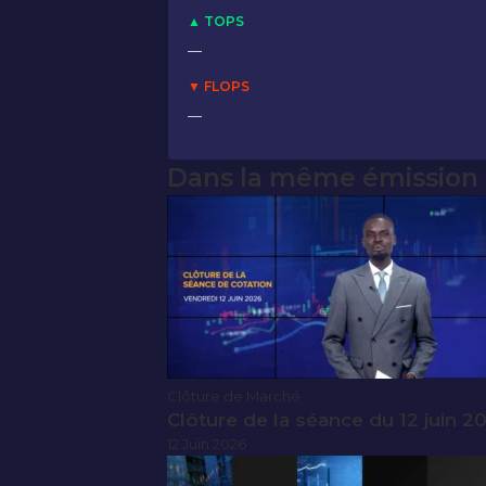
▲ TOPS
—
▼ FLOPS
—
Dans la même émission
Clôture de Marché
Clôture de la séance du 12 juin 2
12 Juin 2026