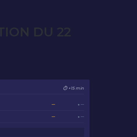
TION DU 22
⏱ +15 min
—
● —
—
● —