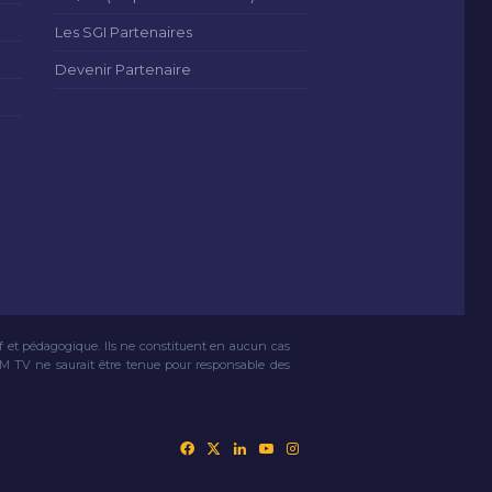
Les SGI Partenaires
Devenir Partenaire
if et pédagogique. Ils ne constituent en aucun cas
VM TV ne saurait être tenue pour responsable des
Facebook
X
Linkedin
YouTube
Instagram