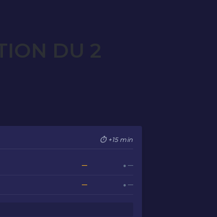
TION DU 2
⏱ +15 min
—
● —
—
● —