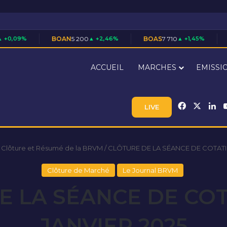
BOAN
5 200
▲ +2,46%
BOAS
7 710
▲ +1,45%
CABC
3 550
▲ 
ACCUEIL
MARCHES
EMISSI
Facebook
X
Li
LIVE
 Clôture et Résumé de la BRVM
/
CLÔTURE DE LA SÉANCE DE COTATI
Clôture de Marché
Le Journal BRVM
E LA SÉANCE DE COT
JANVIER 2025