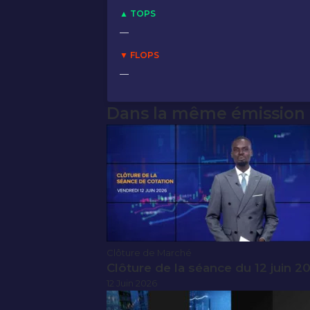
▲ TOPS
—
▼ FLOPS
—
Dans la même émission
Clôture de Marché
Clôture de la séance du 12 juin 2
12 Juin 2026