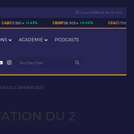
⏱ Cours différés de 15 min
+1,43%
CBIBF
28 305
▲ +0,02%
CFAC
1 700
▲ +0,59%
ONS
ACADEMIE
PODCASTS
nkedin
YouTube
Instagram
Rechercher
ON DU 2 JANVIER 2025
ATION DU 2