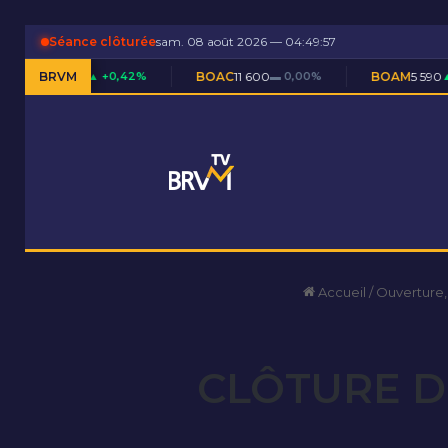
Séance clôturée
sam. 08 août 2026 — 04:49:58
▲ +0,42%
BRVM
BOAC
11 600
▬ 0,00%
BOAM
5 590
▲ +0,09%
Accueil
/
Ouverture,
CLÔTURE D