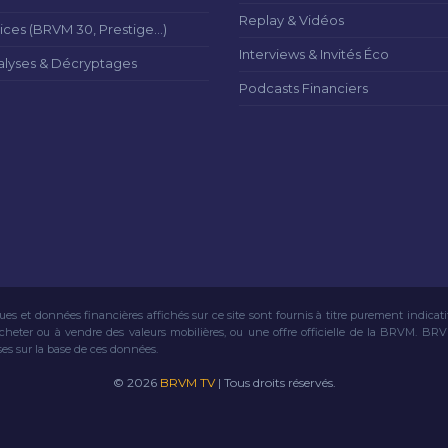
Replay & Vidéos
ices (BRVM 30, Prestige...)
Interviews & Invités Éco
alyses & Décryptages
Podcasts Financiers
ues et données financières affichés sur ce site sont fournis à titre purement indicat
acheter ou à vendre des valeurs mobilières, ou une offre officielle de la BRVM. BR
ses sur la base de ces données.
© 2026
BRVM TV
| Tous droits réservés.