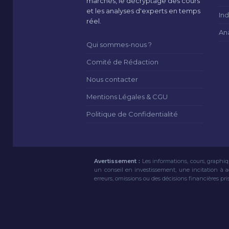
marchés, le décryptage des cours
et les analyses d'experts en temps
Ind
réel.
An
Qui sommes-nous ?
Comité de Rédaction
Nous contacter
Mentions Légales & CGU
Politique de Confidentialité
Avertissement :
Les informations, cours, graphiq
un conseil en investissement, une incitation à 
erreurs, omissions ou des décisions financières pri