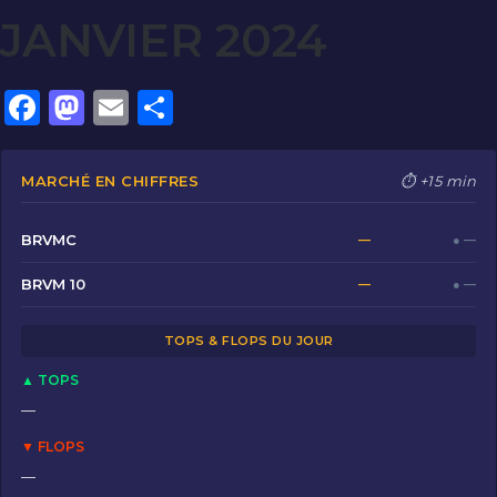
JANVIER 2024
F
M
E
P
a
a
m
ar
c
st
ai
ta
MARCHÉ EN CHIFFRES
⏱ +15 min
e
o
l
g
b
d
er
BRVMC
—
● —
o
o
BRVM 10
—
● —
o
n
TOPS & FLOPS DU JOUR
k
▲ TOPS
—
▼ FLOPS
—