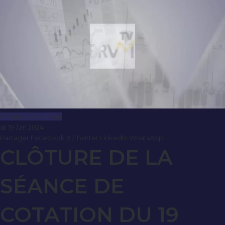
Clôture de Marché
📅 19 Jan 2024
Partager
Facebook
X / Twitter
LinkedIn
WhatsApp
CLÔTURE DE LA
SÉANCE DE
COTATION DU 19