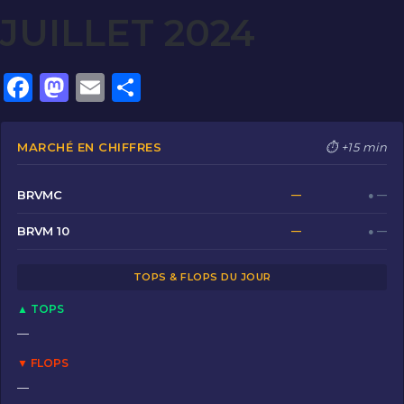
JUILLET 2024
F
M
E
P
a
a
m
ar
c
st
ai
ta
MARCHÉ EN CHIFFRES
⏱ +15 min
e
o
l
g
b
d
er
BRVMC
—
● —
o
o
BRVM 10
—
● —
o
n
TOPS & FLOPS DU JOUR
k
▲ TOPS
—
▼ FLOPS
—