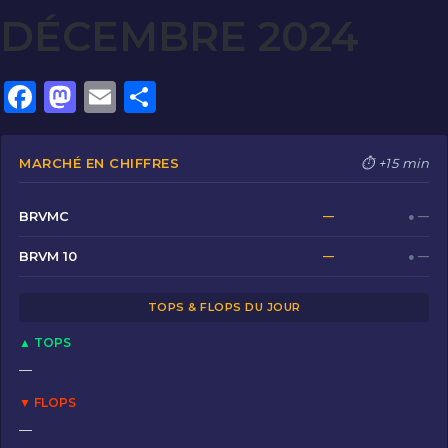
DÉCEMBRE 2024
F
M
E
P
a
a
m
ar
c
st
ai
ta
MARCHÉ EN CHIFFRES
⏱ +15 min
e
o
l
g
b
d
er
BRVMC
—
● —
o
o
BRVM 10
—
● —
o
n
TOPS & FLOPS DU JOUR
k
▲ TOPS
—
▼ FLOPS
—