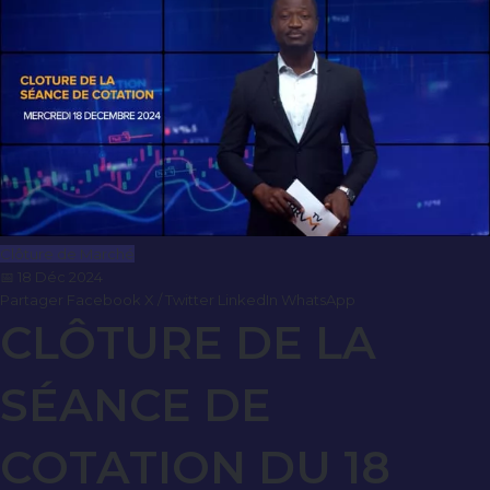
Clôture de Marché
📅 18 Déc 2024
Partager
Facebook
X / Twitter
LinkedIn
WhatsApp
CLÔTURE DE LA
SÉANCE DE
COTATION DU 18