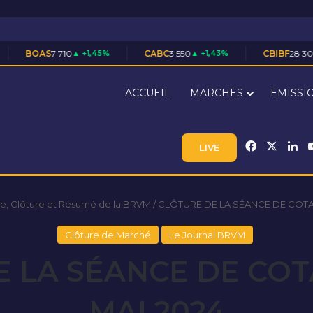
710
▲ +1,45%
CABC
3 550
▲ +1,43%
CBIBF
28 305
▲ +0,02%
ACCUEIL
MARCHES
EMISSI
Facebook
X
Li
LIVE
e, Clôture et Résumé de la BRVM
/
CLÔTURE DE LA SÉANCE DE COTAT
Clôture de Marché
Le Journal BRVM
 LA SÉANCE DE COT
MAI 2024