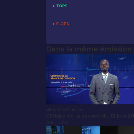
▲ TOPS
—
▼ FLOPS
—
Dans la même émission
Clôture de Marché
Clôture de la séance du 12 juin 2
12 Juin 2026