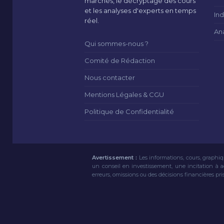
marchés, le décryptage des cours
et les analyses d'experts en temps
Ind
réel.
An
Qui sommes-nous ?
Comité de Rédaction
Nous contacter
Mentions Légales & CGU
Politique de Confidentialité
Avertissement :
Les informations, cours, graphiq
un conseil en investissement, une incitation à 
erreurs, omissions ou des décisions financières pri