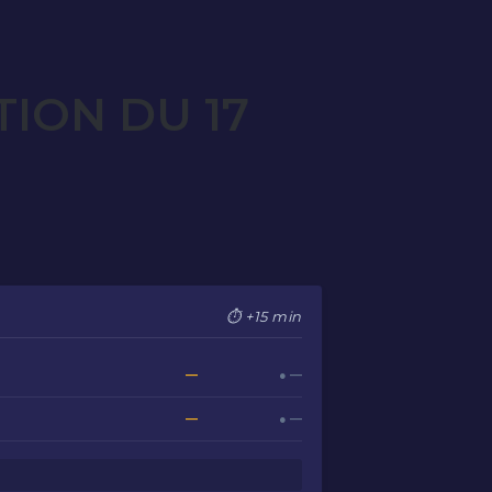
ION DU 17
⏱ +15 min
—
● —
—
● —