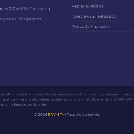
Replay & Vidéos
ices (BRVM 30, Prestige...)
Interviews & Invités Éco
alyses & Décryptages
Podcasts Financiers
ues et données financières affichés sur ce site sont fournis à titre purement indicat
acheter ou à vendre des valeurs mobilières, ou une offre officielle de la BRVM. BR
ses sur la base de ces données.
© 2026
BRVM TV
| Tous droits réservés.