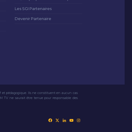
Les SGI Partenaires
Devenir Partenaire
if et pédagogique. Ils ne constituent en aucun cas
VM TV ne saurait être tenue pour responsable des
Facebook
X
Linkedin
YouTube
Instagram