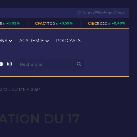
⏱ Cours différés de 15 min
CFAC
1 700
▲ +0,59%
CIEC
5 020
▲ +0,40%
ECOC
16 200
ONS
ACADEMIE
PODCASTS
nkedin
YouTube
Instagram
Rechercher
ION DU 17 MAI 2024
ATION DU 17