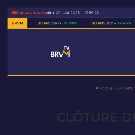
Séance clôturée
dim. 09 août 2026 — 12:50:23
BOAM
BRVM
5 590
▲ +0,09%
BOAN
5 200
▲ +2,46%
BOAS
7 
Accueil
/
Ouvertur
CLÔTURE DE