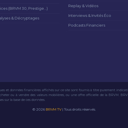
Replay & Vidéos
ices (BRVM 30, Prestige...)
Interviews & Invités Éco
alyses & Décryptages
Podcasts Financiers
ues et données financières affichés sur ce site sont fournis à titre purement indicat
acheter ou à vendre des valeurs mobilières, ou une offre officielle de la BRVM. BR
ses sur la base de ces données.
© 2026
BRVM TV
| Tous droits réservés.