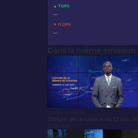
▲ TOPS
—
▼ FLOPS
—
Dans la même émission
Clôture de Marché
Clôture de la séance du 12 juin 2
12 Juin 2026