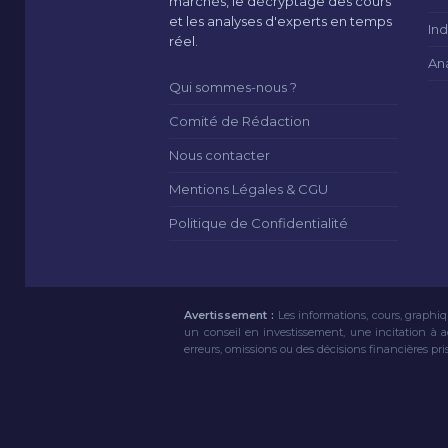
marchés, le décryptage des cours
et les analyses d'experts en temps
Ind
réel.
An
Qui sommes-nous ?
Comité de Rédaction
Nous contacter
Mentions Légales & CGU
Politique de Confidentialité
Avertissement :
Les informations, cours, graphiq
un conseil en investissement, une incitation à 
erreurs, omissions ou des décisions financières pri