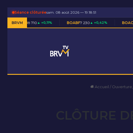
Séance clôturée
sam. 08 août 2026 — 19:18:51
8 710
▲ +0,11%
BRVM
BOABF
7 230
▲ +0,42%
BOAC
11 600
▬ 0,00%
Accueil
/
Ouverture,
CLÔTURE DE