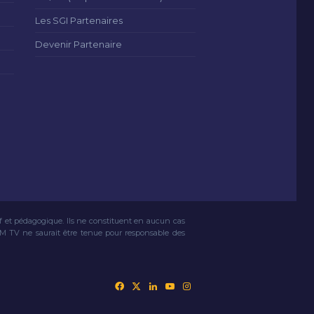
Les SGI Partenaires
Devenir Partenaire
if et pédagogique. Ils ne constituent en aucun cas
VM TV ne saurait être tenue pour responsable des
Facebook
X
Linkedin
YouTube
Instagram