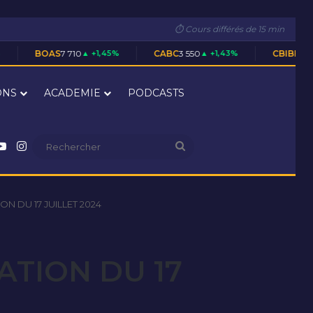
⏱ Cours différés de 15 min
 710
▲ +1,45%
CABC
3 550
▲ +1,43%
CBIBF
28 305
▲ +0,02%
ONS
ACADEMIE
PODCASTS
nkedin
YouTube
Instagram
Rechercher
N DU 17 JUILLET 2024
ATION DU 17