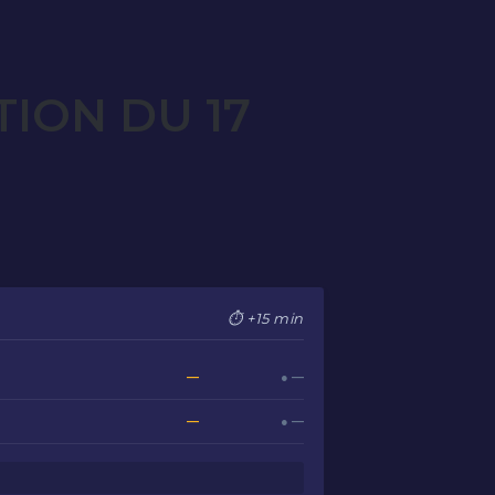
ION DU 17
⏱ +15 min
—
● —
—
● —