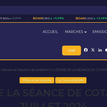
BOAM
5 590
▲ +0,09%
BOAN
5 200
▲ +2,46%
BOAS
7
ACCUEIL
MARCHES
EMISSI
Facebook
X
Li
LIVE
 Clôture et Résumé de la BRVM
/
CLÔTURE DE LA SÉANCE DE COTATIO
Clôture de Marché
Le Journal BRVM
 LA SÉANCE DE COT
JUILLET 2024