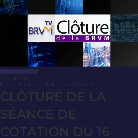
Clôture de Marché
📅 16 Sep 2024
Partager
Facebook
X / Twitter
LinkedIn
WhatsApp
CLÔTURE DE LA
SÉANCE DE
COTATION DU 16