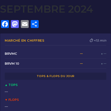
SEPTEMBRE 2024
F
M
E
P
a
a
m
ar
c
st
ai
ta
MARCHÉ EN CHIFFRES
⏱ +15 min
e
o
l
g
b
d
er
BRVMC
—
● —
o
o
BRVM 10
—
● —
o
n
TOPS & FLOPS DU JOUR
k
▲ TOPS
—
▼ FLOPS
—